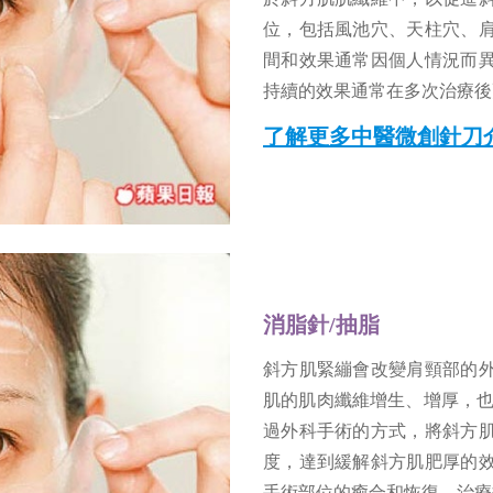
位，包括風池穴、天柱穴、
間和效果通常因個人情況而
持續的效果通常在多次治療後
了解更多中醫微創針刀
消脂針/抽脂
斜方肌緊繃會改變肩頸部的
肌的肌肉纖維增生、增厚，也
過外科手術的方式，將斜方
度，達到緩解斜方肌肥厚的
手術部位的癒合和恢復，治療