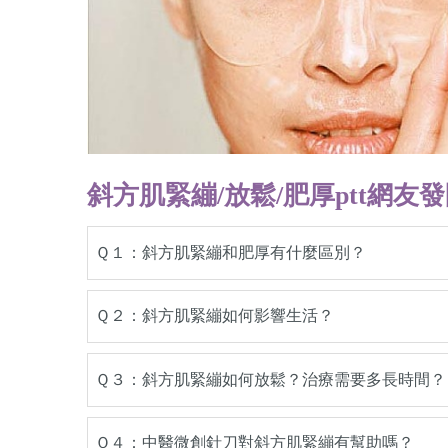
斜方肌緊繃/放鬆/肥厚ptt網友
Ｑ１：斜方肌緊繃和肥厚有什麼區別？
Ｑ２：斜方肌緊繃如何影響生活？
Ｑ３：斜方肌緊繃如何放鬆？治療需要多長時間？
Ｑ４：中醫微創針刀對斜方肌緊繃有幫助嗎？