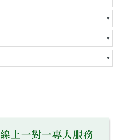
▼
▼
▼