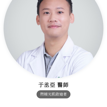
于丞亞 醫師
煦暖光肌啟迪者