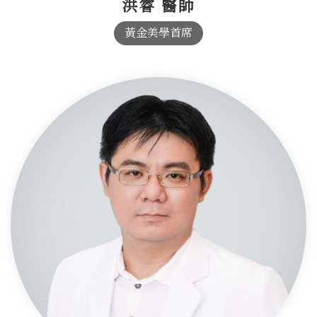
洪睿 醫師
黃金美學首席