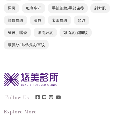
黑斑
狐臭多汗
手部細紋/手部保養
斜方肌
顴骨母斑
漏尿
太田母斑
頸紋
雀斑、曬斑
眼周細紋
皺眉紋/眉間紋
皺鼻紋/山根橫紋/直紋
Follow Us
Explore More