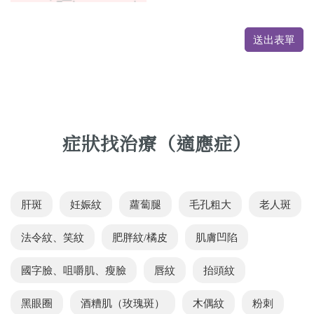
送出表單
症狀找治療（適應症）
肝斑
妊娠紋
蘿蔔腿
毛孔粗大
老人斑
法令紋、笑紋
肥胖紋/橘皮
肌膚凹陷
國字臉、咀嚼肌、瘦臉
唇紋
抬頭紋
黑眼圈
酒糟肌（玫瑰斑）
木偶紋
粉刺