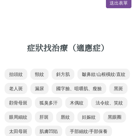
送出表單
症狀找治療（適應症）
抬頭紋
頸紋
斜方肌
皺鼻紋/山根橫紋/直紋
老人斑
漏尿
國字臉、咀嚼肌、瘦臉
黑斑
顴骨母斑
狐臭多汗
木偶紋
法令紋、笑紋
眼周細紋
肝斑
唇紋
妊娠紋
黑眼圈
太田母斑
肌膚凹陷
手部細紋/手部保養