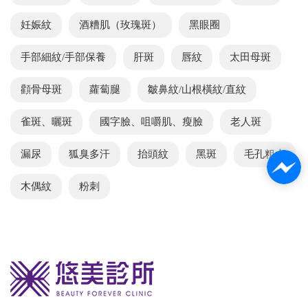
妊娠紋
酒糟肌（玫瑰斑）
黑眼圈
手部細紋/手部保養
肝斑
唇紋
太田母斑
顴骨母斑
蘿蔔腿
皺鼻紋/山根橫紋/直紋
雀斑、曬斑
國字臉、咀嚼肌、瘦臉
老人斑
漏尿
狐臭多汗
抬頭紋
黑斑
毛孔粗大
木偶紋
粉刺