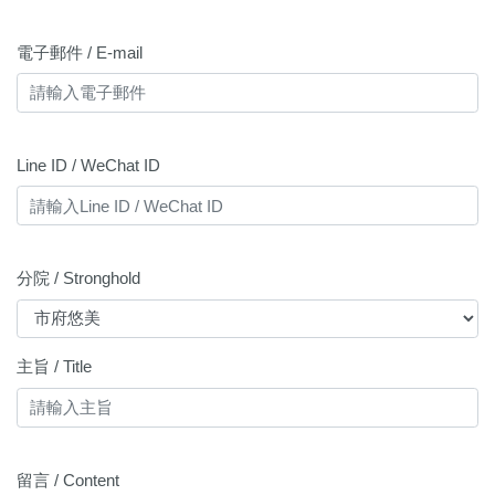
電子郵件 / E-mail
Line ID / WeChat ID
分院 / Stronghold
主旨 / Title
留言 / Content