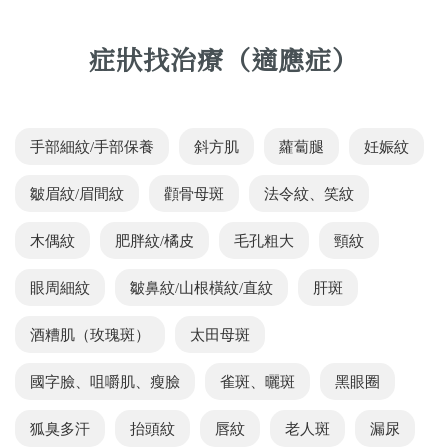
症狀找治療（適應症）
手部細紋/手部保養
斜方肌
蘿蔔腿
妊娠紋
皺眉紋/眉間紋
顴骨母斑
法令紋、笑紋
木偶紋
肥胖紋/橘皮
毛孔粗大
頸紋
眼周細紋
皺鼻紋/山根橫紋/直紋
肝斑
酒糟肌（玫瑰斑）
太田母斑
國字臉、咀嚼肌、瘦臉
雀斑、曬斑
黑眼圈
狐臭多汗
抬頭紋
唇紋
老人斑
漏尿