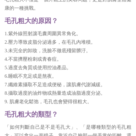
康的一種挑戰。
毛孔粗大的原因？
1.紫外線照射讓毛囊周圍異常角化。
2.壓力導致皮脂分泌過多，在毛孔內堆積。
3.未完全的卸妝，洗臉不徹底殘留髒汙。
4.不當擠壓粉刺或青春痘。
5.過度去角質或使用控油產品。
6.睡眠不充足或是熬夜。
7.纖維素攝取不足造成便秘，讓肌膚代謝減緩。
8.攝取過度的油炸物或熱量造成油脂過度分泌。
9. 肌膚老化鬆弛，毛孔也會變得很粗大。
毛孔粗大的類型？
「如何判斷自己是不是毛孔大」、「是哪種類型的毛孔粗
大」可以拿出一面鏡子，靠近自己臉部一個手掌的距離，還