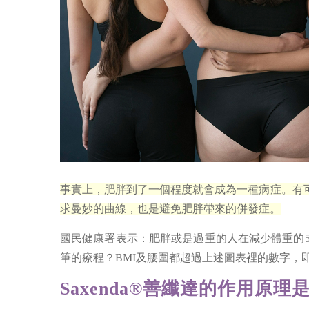
事實上，肥胖到了一個程度就會成為一種病症。有
求曼妙的曲線，也是避免肥胖帶來的併發症。
國民健康署表示：肥胖或是過重的人在減少體重的5～
筆的療程？BMI及腰圍都超過上述圖表裡的數字，即可
Saxenda®善纖達的作用原