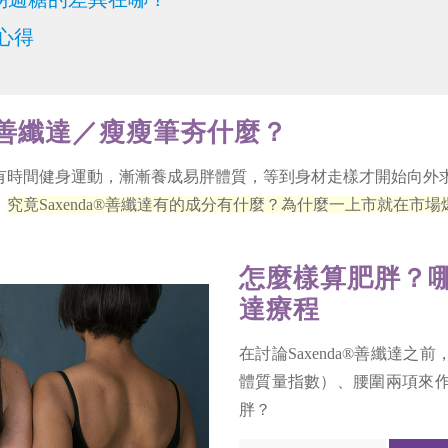
驗心得
da®善纖達／瘦瘦筆夯什麼？
時間健身運動，漸漸養成易胖體質，等到身材走樣才開始向外求救！
。
究竟Saxenda®善纖達有的成分有什麼？為什麼一上市就在
怎麼樣算肥胖？哪些
達療程
在討論Saxenda®善纖達
體質量指數）、腰圍兩項來
胖？