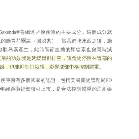
是Saxenda®善纖達／瘦瘦筆的主要成分，這個成分就
生的腸胃荷爾蒙（腸泌素）。當我們吃東西之後，腸
激胰島素產生，此時調節血糖的昇糖素也會同時減
／瘦瘦筆的功效就是延緩胃部排空，讓食物停留在胃部的
感，也能抑制飢餓感，影響腦部中樞控制體重
。
達／瘦瘦筆擁有多個國家的認證，包括美國藥物管理局FD
20年經過衛福部核可上市，是合法控制體重的注射藥