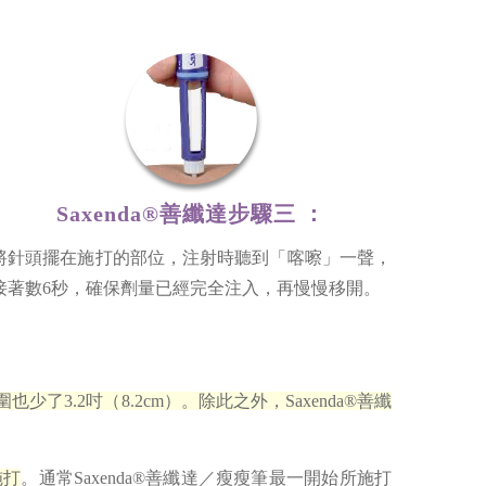
Saxenda®善纖達步驟三 ：
將針頭擺在施打的部位，注射時聽到「喀嚓」一聲，
接著數6秒，確保劑量已經完全注入，再慢慢移開。
了3.2吋（8.2cm）。除此之外，Saxenda®善纖
施打
。通常Saxenda®善纖達／瘦瘦筆最一開始所施打