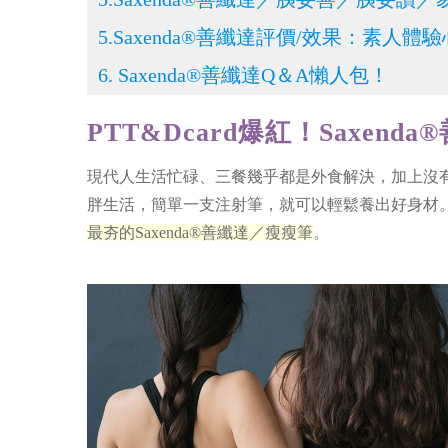
5.Saxenda®善纖達評價/效果：素人體
6. Saxenda®善纖達Q＆A懶人包！
PTT&Dcard爆紅！Saxen
現代人生活忙碌、三餐幾乎都是外食解決，加上沒有
胖生活，簡單一支注射筆，就可以輕鬆養出好身材
最夯的Saxenda®善纖達／瘦瘦筆
。