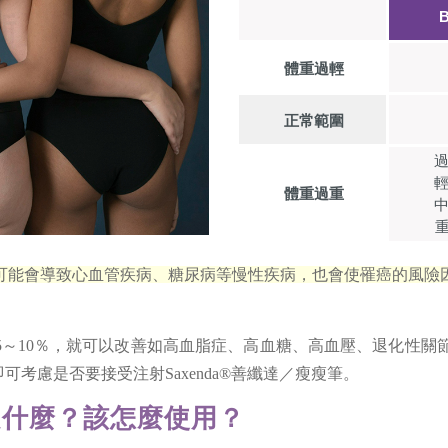
體重過輕
正常範圍
過
輕
體重過重
中
重
可能會導致心血管疾病、糖尿病等慢性疾病，也會使罹癌的風險
10％，就可以改善如高血脂症、高血糖、高血壓、退化性關節炎
考慮是否要接受注射Saxenda®善纖達／瘦瘦筆。
理是什麼？該怎麼使用？