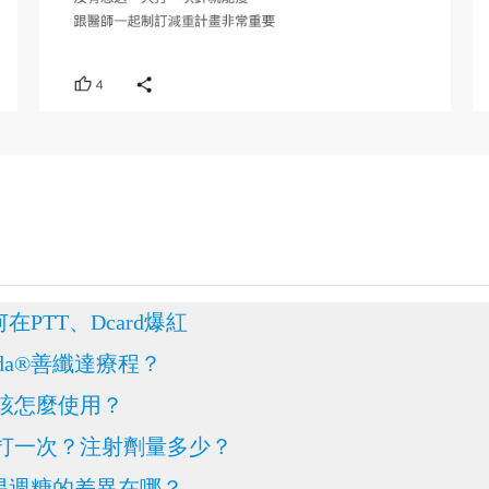
在PTT、Dcard爆紅
da®善纖達療程？
麼？該怎麼使用？
多久打一次？注射劑量多少？
讚／易週糖的差異在哪？