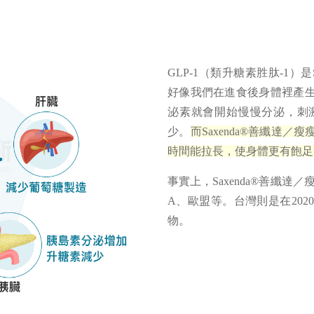
GLP-1（類升糖素胜肽-1）
好像我們在進食後身體裡產
泌素就會開始慢慢分泌，刺
少。
而Saxenda®善纖達
時間能拉長，使身體更有飽足
事實上，Saxenda®善纖
A、歐盟等。台灣則是在20
物。