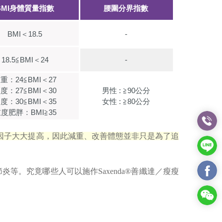
BMI身體質量指數
腰圍分界指數
BMI＜18.5
-
18.5≦BMI＜24
-
重：24≦BMI＜27
度：27≦BMI＜30
男性 : ≧90公分
度：30≦BMI＜35
女性 : ≧80公分
度肥胖：BMI≧35
因子大大提高，因此減重、改善體態並非只是為了追
等。究竟哪些人可以施作Saxenda®善纖達／瘦瘦