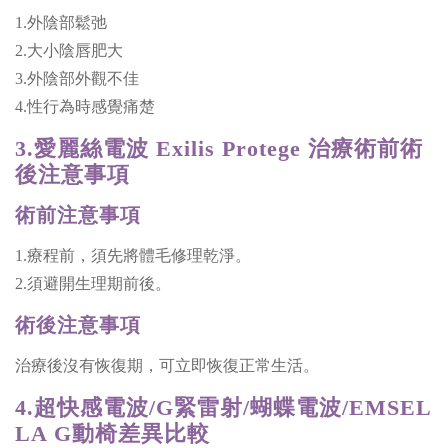
1.外陰部鬆弛
2.大小陰唇肥大
3.外陰部外觀不佳
4.性行為時感覺痛楚
3.愛麗絲電波 Exilis Protege 治療術前術
後注意事項
術前注意事項
1.療程前，須先將體毛修理乾淨。
2.須避開生理期前後。
術後注意事項
治療後沒有恢復期，可立即恢復正常生活。
4.超快感電波/G緊雷射/蝴蝶電波/EMSEL
LA G動椅差異比較