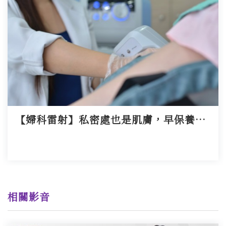
【婦科雷射】私密處也是肌膚，早保養就能早抗老！
相關影音