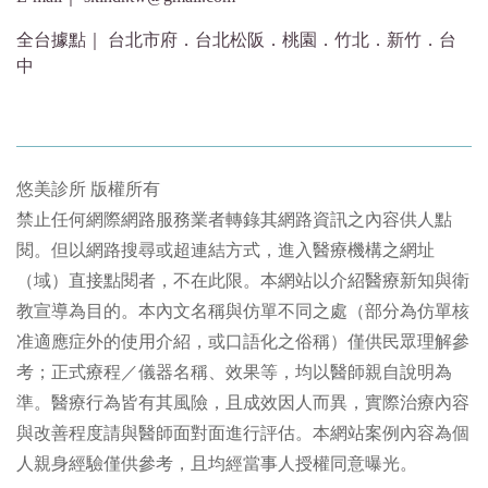
全台據點｜ 台北市府．台北松阪．桃園．竹北．新竹．台
中
悠美診所 版權所有
禁止任何網際網路服務業者轉錄其網路資訊之內容供人點
閱。但以網路搜尋或超連結方式，進入醫療機構之網址
（域）直接點閱者，不在此限。本網站以介紹醫療新知與衛
教宣導為目的。本內文名稱與仿單不同之處（部分為仿單核
准適應症外的使用介紹，或口語化之俗稱）僅供民眾理解參
考；正式療程／儀器名稱、效果等，均以醫師親自說明為
準。醫療行為皆有其風險，且成效因人而異，實際治療內容
與改善程度請與醫師面對面進行評估。本網站案例內容為個
人親身經驗僅供參考，且均經當事人授權同意曝光。