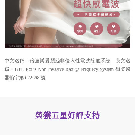
中文名稱：倍達樂愛麗絲非侵入性電波除皺系统 英文名
稱：BTL Exilis Non-Invasive Radi@-Frequecy System 衛署醫
器輸字第 022698 號
榮獲五星好評支持