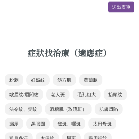
送出表單
症狀找治療（適應症）
粉刺
妊娠紋
斜方肌
蘿蔔腿
皺眉紋/眉間紋
老人斑
毛孔粗大
抬頭紋
法令紋、笑紋
酒糟肌（玫瑰斑）
肌膚凹陷
漏尿
黑眼圈
雀斑、曬斑
太田母斑
狐臭多汗
木偶紋
黑斑
眼周細紋