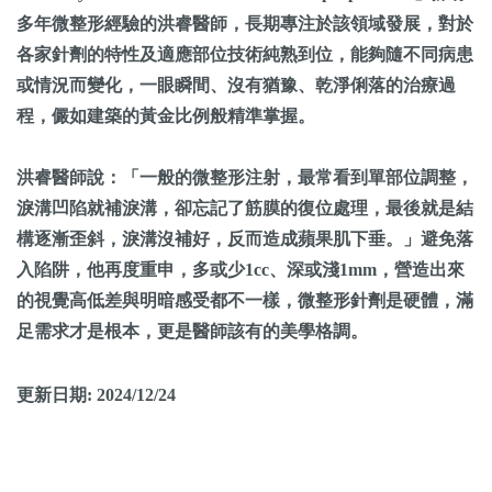
多年微整形經驗的洪睿醫師，長期專注於該領域發展，對於
各家針劑的特性及適應部位技術純熟到位，能夠隨不同病患
或情況而變化，一眼瞬間、沒有猶豫、乾淨俐落的治療過
程，儼如建築的黃金比例般精準掌握。
洪睿醫師說：「一般的微整形注射，最常看到單部位調整，
淚溝凹陷就補淚溝，卻忘記了筋膜的復位處理，最後就是結
構逐漸歪斜，淚溝沒補好，反而造成蘋果肌下垂。」避免落
入陷阱，他再度重申，多或少1cc、深或淺1mm，營造出來
的視覺高低差與明暗感受都不一樣，微整形針劑是硬體，滿
足需求才是根本，更是醫師該有的美學格調。
更新日期: 2024/12/24