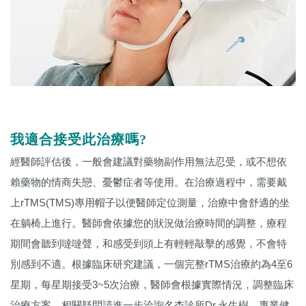
我適合接受此治療嗎?
經醫師評估後，一般會建議對藥物副作用無法忍受，或不想依
賴藥物的情商失戀、憂鬱症者等使用。在治療過程中，需要戴
上rTMS(TMS)專用帽子以便醫師定位測量，治療中會舒適的坐
在躺椅上進行。醫師會依據您的狀況做治療時間的調整，療程
期間會聽到噠噠聲，和感受到頭上有輕輕敲擊的感覺，不會特
別感到不適。根據臨床研究建議，一個完整rTMS治療約為4至6
星期，每星期接受3~5次治療，醫師會根據實際情況，調整臨床
治療方案。相關疑問請進一步洽詢名杏診所Dr.永生樹，專業健