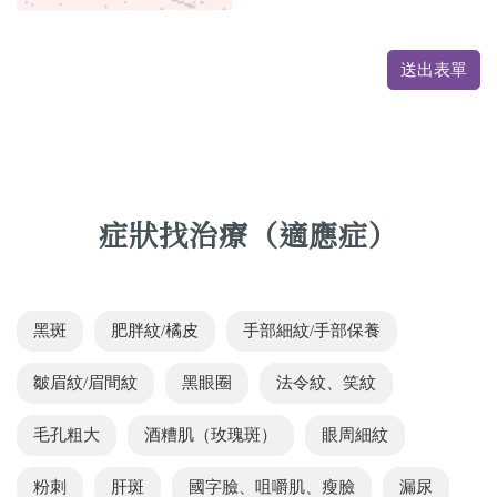
送出表單
症狀找治療（適應症）
黑斑
肥胖紋/橘皮
手部細紋/手部保養
皺眉紋/眉間紋
黑眼圈
法令紋、笑紋
毛孔粗大
酒糟肌（玫瑰斑）
眼周細紋
粉刺
肝斑
國字臉、咀嚼肌、瘦臉
漏尿