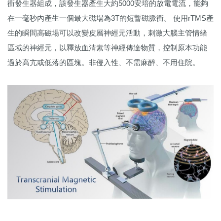
衝發生器組成，該發生器產生大約5000安培的放電電流，能夠
在一毫秒內產生一個最大磁場為3T的短暫磁脈衝。 使用rTMS產
生的瞬間高磁場可以改變皮層神經元活動，刺激大腦主管情緒
區域的神經元，以釋放血清素等神經傳達物質，控制原本功能
過於高亢或低落的區塊。非侵入性、不需麻醉、不用住院。