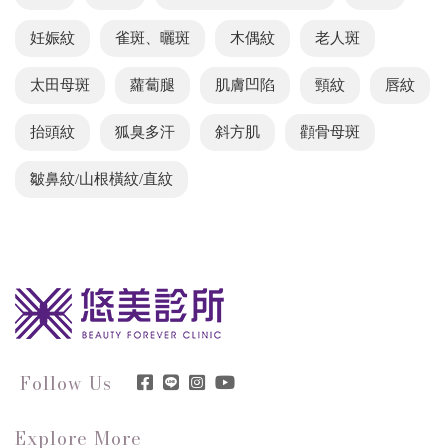
妊娠紋
雀斑、曬斑
木偶紋
老人斑
太田母斑
蘿蔔腿
肌膚凹陷
頸紋
唇紋
抬頭紋
狐臭多汗
斜方肌
顴骨母斑
皺鼻紋/山根橫紋/直紋
Follow Us
Explore More