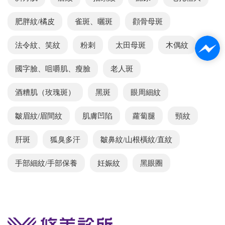
肥胖紋/橘皮
雀斑、曬斑
顴骨母斑
法令紋、笑紋
粉刺
太田母斑
木偶紋
國字臉、咀嚼肌、瘦臉
老人斑
酒糟肌（玫瑰斑）
黑斑
眼周細紋
皺眉紋/眉間紋
肌膚凹陷
蘿蔔腿
頸紋
肝斑
狐臭多汗
皺鼻紋/山根橫紋/直紋
手部細紋/手部保養
妊娠紋
黑眼圈