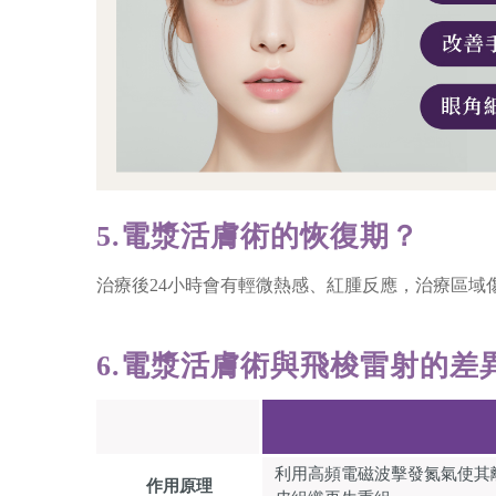
5.電漿活膚術的恢復期？
治療後24小時會有輕微熱感、紅腫反應，治療區
6.電漿活膚術與飛梭雷射的差
利用高頻電磁波擊發氮氣使其
作用原理