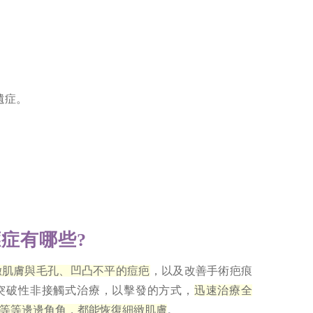
遺症。
應症有哪些?
緻肌膚與毛孔、凹凸不平的痘疤
，以及改善手術疤痕
突破性非接觸式治療，以擊發的方式，
迅速治療全
等等邊邊角角，都能恢復細緻肌膚
。