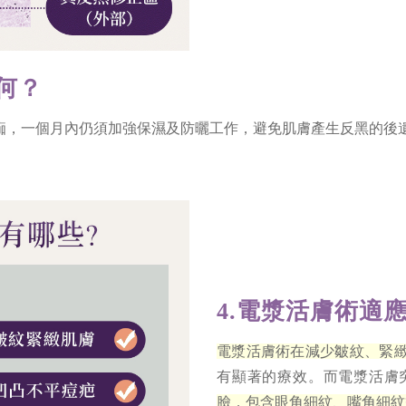
何？
痂，一個月內仍須加強保濕及防曬工作，避免肌膚產生反黑的後
4.電漿活膚術適
電漿活膚術在減少皺紋、緊
有顯著的療效。而電漿活膚
臉，包含眼角細紋、嘴角細紋