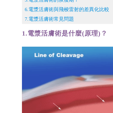
6.電漿活膚術與飛梭雷射的差異化比較
7.電漿活膚術常見問題
1.電漿活膚術是什麼(原理)？