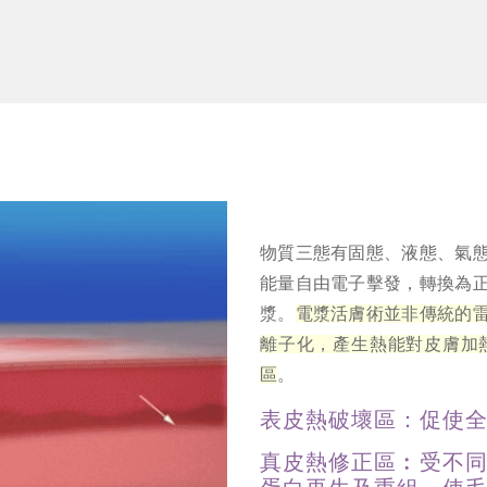
物質三態有固態、液態、氣
能量自由電子擊發，轉換為
漿。
電漿活膚術並非傳統的
離子化，產生熱能對皮膚加
區
。
表皮熱破壞區：促使
真皮熱修正區︰受不