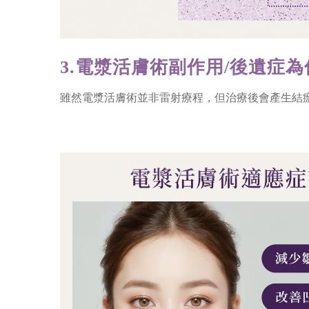
3.電漿活膚術副作用/後遺症為
雖然電漿活膚術並非雷射療程，但治療後會產生結