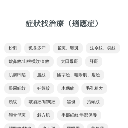
症狀找治療（適應症）
粉刺
狐臭多汗
雀斑、曬斑
法令紋、笑紋
皺鼻紋/山根橫紋/直紋
太田母斑
肝斑
肌膚凹陷
唇紋
國字臉、咀嚼肌、瘦臉
眼周細紋
妊娠紋
木偶紋
毛孔粗大
頸紋
皺眉紋/眉間紋
黑斑
抬頭紋
顴骨母斑
斜方肌
手部細紋/手部保養