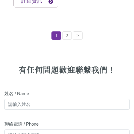
詳細資訊
黑現象。再來是毛髮生長有週期，無論是雷射、真
空除毛、激光除毛…等等都是針對生長期毛髮作
用，對於休眠期毛髮一定要等到生長出來後才能加
以去除，因此完整的除毛療程需要3～5次，才能達
1
2
>
到理想中的光溜溜、白泡泡美妞fu
有任何問題歡迎聯繫我們！
姓名 / Name
聯絡電話 / Phone