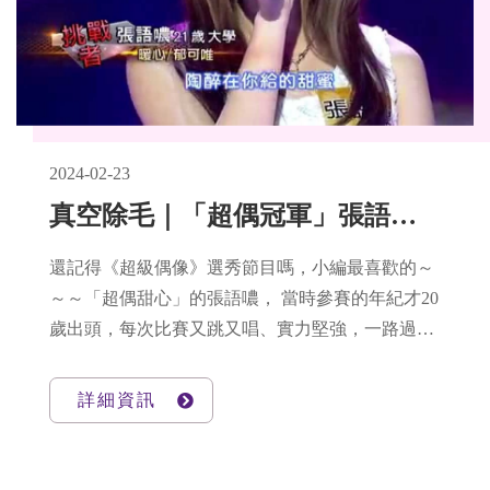
2024-02-23
真空除毛｜「超偶冠軍」張語噥報到～給我幼嫩嫩的「偽素顏美腳」！
還記得《超級偶像》選秀節目嗎，小編最喜歡的～
～～「超偶甜心」的張語噥， 當時參賽的年紀才20
歲出頭，每次比賽又跳又唱、實力堅強，一路過關
斬將，奪下超偶的冠軍寶座！沒想到～～ 張語噥
現身在悠美診所！
詳細資訊