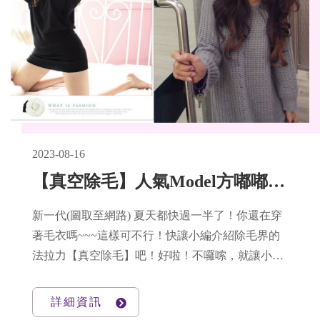
2023-08-16
【真空除毛】人氣Model方嘟嘟akio ♥ 艷夏比基尼必勝神招！
新一代(圖取至網路) 夏天都快過一半了！你還在穿
著毛衣嗎~~~這樣可不行！快讓小編介紹除毛界的
法拉力【真空除毛】吧！好啦！不囉嗦，就讓小編
帶大家來看看【真空除毛】的療程過程吧！GOGO
這篇的美麗大使是人氣Model方嘟嘟aiko喔！((小編
詳細資訊
好愛看她拍的網拍呢！♥))