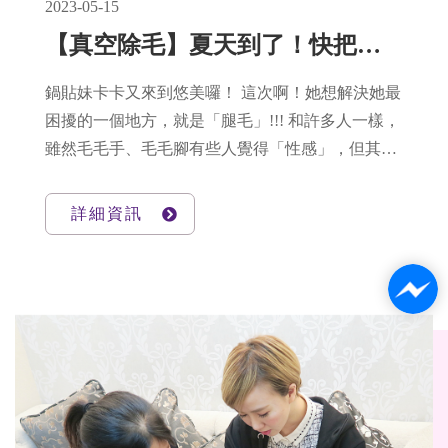
2023-05-15
【真空除毛】夏天到了！快把身上的毛衣脫掉❤女神鍋貼妹KO毛毛腳
鍋貼妹卡卡又來到悠美囉！ 這次啊！她想解決她最
困擾的一個地方，就是「腿毛」!!! 和許多人一樣，
雖然毛毛手、毛毛腳有些人覺得「性感」，但其實
啊！「困擾」是居多的呢~尤其卡卡的職業是Mode
l，對於處理毛這個問題，真的是很頭疼！ 老是覺
詳細資訊
得越刮越粗，不斷冒出的「黑頭」讓她更頭大。 更
多有關真空除毛資訊按我按我！