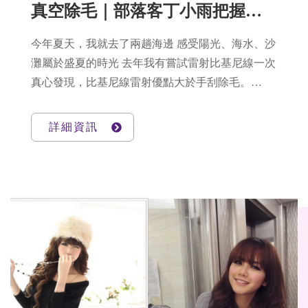
真空除毛｜部落客丁小雨把握冬季除毛時機♡小腿/比基尼線選對方法更輕鬆
今年夏天，我就去了兩趟海邊 感受陽光、海水、沙
灘屬於盛夏的時光 去年我有嘗試雷射比基尼線一次
真心發現，比基尼線雷射優點大於手刮除毛。
春天開始接觸能量800nm的真空除毛處理小腿的腿
毛 施打的疼痛程度的感覺低於很多除毛機種 讓我
詳細資訊
比基尼線的療程就選擇真空除毛了，更信心才選定
尤其冬季更是除毛的好時機，更方便照顧雷射後的
肌膚。