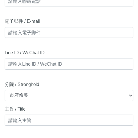
電子郵件 / E-mail
Line ID / WeChat ID
分院 / Stronghold
主旨 / Title