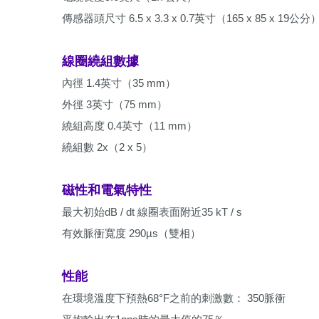
傳感器頭尺寸 6.5 x 3.3 x 0.7英寸（165 x 85 x 19公分
線圈繞組數據
內徑 1.4英寸（35 mm）
外徑 3英寸（75 mm）
繞組高度 0.4英寸（11 mm）
繞組數 2x（2 x 5）
磁性和電氣特性
最大初始dB / dt 線圈表面附近35 kT / s
有效脈衝寬度 290µs（雙相）
性能
在環境溫度下預熱68°F之前的刺激數： 350脈衝