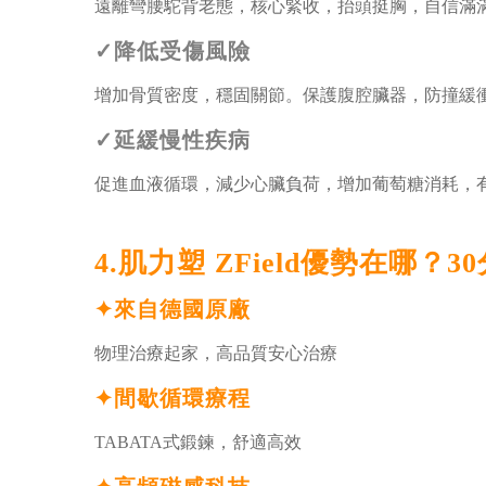
遠離彎腰駝背老態，核心緊收，抬頭挺胸，自信滿
✓降低受傷風險
增加骨質密度，穩固關節。保護腹腔臟器，防撞緩
✓延緩慢性疾病
促進血液循環，減少心臟負荷，增加葡萄糖消耗，
4.肌力塑 ZField優勢在哪？
✦來自德國原廠
物理治療起家，高品質安心治療
✦間歇循環療程
TABATA式鍛鍊，舒適高效