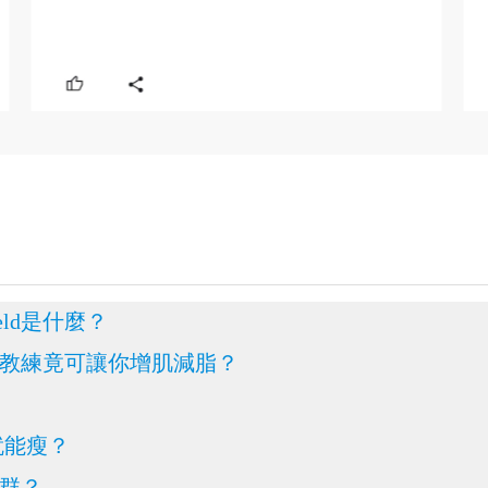
eld是什麼？
健身教練竟可讓你增肌減脂？
著就能瘦？
族群？