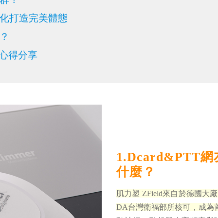
客製化打造完美體態
哪？
體驗心得分享
1.Dcard&PT
什麼？
肌力塑 ZField來自於德國
DA台灣衛福部所核可，成為