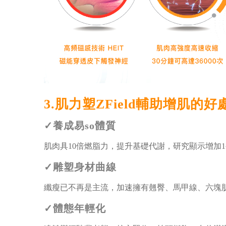
3.肌力塑ZField輔助增肌的好
✓養成易so體質
肌肉具10倍燃脂力，提升基礎代謝，研究顯示增加1
✓雕塑身材曲線
纖瘦已不再是主流，加速擁有翹臀、馬甲線、六塊
✓體態年輕化