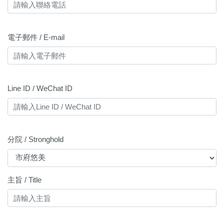
電子郵件 / E-mail
Line ID / WeChat ID
分院 / Stronghold
主旨 / Title