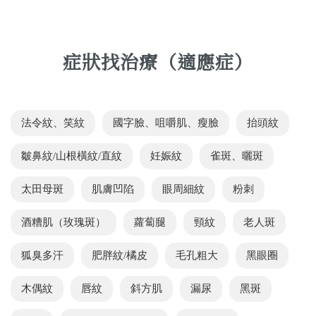
症狀找治療（適應症）
法令紋、笑紋
國字臉、咀嚼肌、瘦臉
抬頭紋
皺鼻紋/山根橫紋/直紋
妊娠紋
雀斑、曬斑
太田母斑
肌膚凹陷
眼周細紋
粉刺
酒糟肌（玫瑰斑）
蘿蔔腿
頸紋
老人斑
狐臭多汗
肥胖紋/橘皮
毛孔粗大
黑眼圈
木偶紋
唇紋
斜方肌
漏尿
黑斑