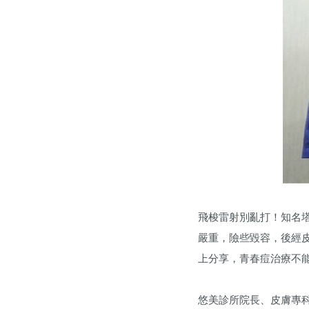
飛梭雷射別亂打！知名
嚴重，險些毀容，後經
上分享，青春痘治療不
悠美診所院長、皮膚專