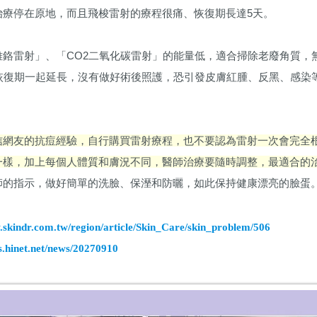
治療停在原地，而且飛梭雷射的療程很痛、恢復期長達5天。
雅鉻雷射」、「CO2二氧化碳雷射」的能量低，適合掃除老廢角質，
，恢復期一起延長，沒有做好術後照護，恐引發皮膚紅腫、反黑、感染
信網友的抗痘經驗，自行購買雷射療程，也不要認為雷射一次會完全
一樣，加上每個人體質和膚況不同，醫師治療要隨時調整，最適合的
師的指示，做好簡單的洗臉、保溼和防曬，如此保持健康漂亮的臉蛋
dr.com.tw/region/article/Skin_Care/skin_problem/506
inet.net/news/20270910