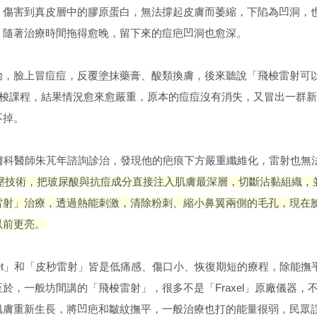
，傷害到真皮層中的膠原蛋白，無法撐起皮膚而萎縮，下陷為凹洞，
，隨著治療時間拖得愈晚，留下來的痘疤凹洞也愈深。
始，臉上冒痘痘，反覆塗抹藥膏、酸類換膚，後來聽說「飛梭雷射可
飛梭課程，結果情況愈來愈嚴重，原本的痘痘沒有消失，又冒出一群
不掉。
皮膚科醫師朱芃年諮詢診治，發現他的疤痕下方嚴重纖維化，雷射也無
氣壓技術，把玻尿酸與抗痘成分直接注入肌膚最深層，切斷沾黏組織，
雷射」治療，透過熱能刺激，清除粉刺、縮小鼻翼兩側的毛孔，現在
以前更亮。
rjet」和「皮秒雷射」皆是低痛感、傷口小、恢復期短的療程，除能
於，一般坊間講的「飛梭雷射」，很多不是「Fraxel」原廠儀器，不
肌膚重新生長，將凹疤和皺紋撫平，一般治療也打的能量很弱，民眾