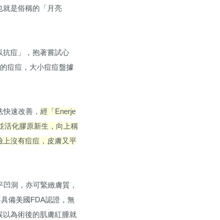
也就是俗稱的「月亮
以抗痘」，抱著嘗試心
新的痘痘，大小痘痘盤據
法快速改善，
經「Enerje
並活化膠原新生，向上稱
臉上沒有痘痘，皮膚又平
撫平凹洞，亦可緊緻膚質，
具備美國FDA認證，無
誤以為術後的肌膚紅腫就