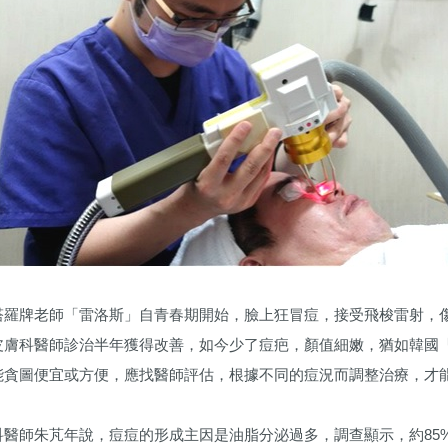
塔羅牌老師「雷洛斯」自青春期開始，臉上狂冒痘，接受飛梭雷射，
皮膚科醫師診治半年獲得改善，如今少了痘疤，顏值細嫩，猶如韓國
能貪圖便宜或方便，應找醫師評估，根據不同的痘況而調整治療，才
科醫師朱芃年說，痘痘的形成主因是油脂分泌過多，調查顯示，約85