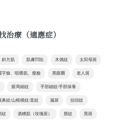
找治療（適應症）
斜方肌
肌膚凹陷
木偶紋
太田母斑
國字臉、咀嚼肌、瘦臉
黑眼圈
老人斑
眼周細紋
手部細紋/手部保養
皺鼻紋/山根橫紋/直紋
漏尿
抬頭紋
頸紋
酒糟肌（玫瑰斑）
唇紋
黑斑