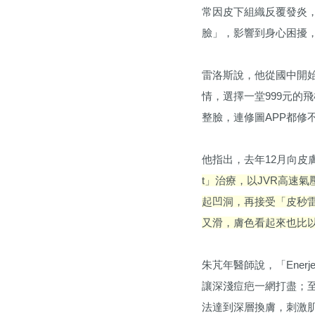
常因皮下組織反覆發炎
臉」，影響到身心困擾
雷洛斯說，他從國中開
情，選擇一堂999元的
整臉，連修圖APP都修
他指出，去年12月向
t」治療，以JVR高速
起凹洞，再接受「皮秒
又滑，膚色看起來也比
朱芃年醫師說，「Ene
讓深淺痘疤一網打盡；至
法達到深層換膚，刺激