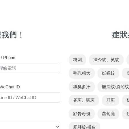
繫我們！
症狀
 Phone
粉刺
法令紋、笑紋
毛孔粗大
妊娠紋
/ WeChat ID
狐臭多汗
皺眉紋/眉間紋
雀斑、曬斑
肝斑
顴骨母斑
蘿蔔腿
肥胖紋/橘皮