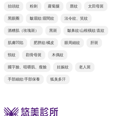
抬頭紋
粉刺
蘿蔔腿
唇紋
太田母斑
黑眼圈
皺眉紋/眉間紋
法令紋、笑紋
酒糟肌（玫瑰斑）
黑斑
皺鼻紋/山根橫紋/直紋
肌膚凹陷
肥胖紋/橘皮
眼周細紋
肝斑
頸紋
顴骨母斑
木偶紋
國字臉、咀嚼肌、瘦臉
妊娠紋
老人斑
手部細紋/手部保養
狐臭多汗