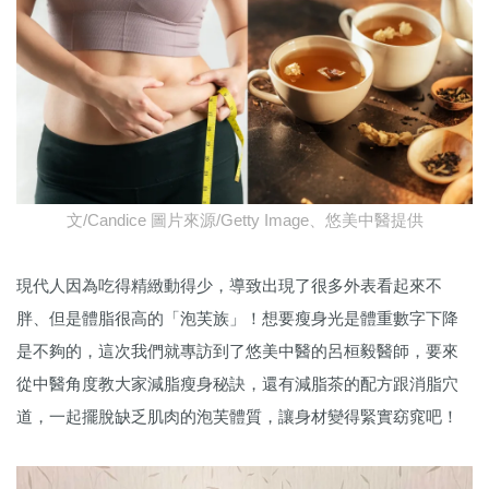
文/Candice 圖片來源/Getty Image、悠美中醫提供
現代人因為吃得精緻動得少，導致出現了很多外表看起來不
胖、但是體脂很高的「泡芙族」！想要瘦身光是體重數字下降
是不夠的，這次我們就專訪到了悠美中醫的呂桓毅醫師，要來
從中醫角度教大家減脂瘦身秘訣，還有減脂茶的配方跟消脂穴
道，一起擺脫缺乏肌肉的泡芙體質，讓身材變得緊實窈窕吧！