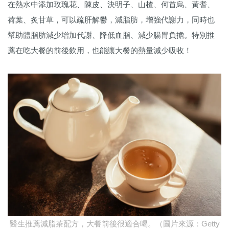
在熱水中添加玫瑰花、陳⽪、決明⼦、⼭楂、何⾸烏、黃耆、
荷葉、炙⽢草，可以疏肝解鬱，減脂肪，增強代謝⼒，同時也
幫助體脂肪減少增加代謝、降低⾎脂、減少腸胃負擔。特別推
薦在吃大餐的前後飲用，也能讓大餐的熱量減少吸收！
醫生推薦減脂茶配方，大餐前後很適合喝。（圖片來源：Getty