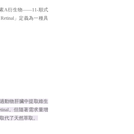
生素A衍生物——11-順式
etinal」定義為一種具
是透過動物肝臟中提取維生
inal。但隨著需求量增
取代了天然萃取。