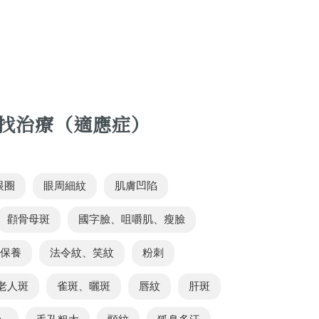
找治療（適應症）
眼圈
眼周細紋
肌膚凹陷
顴骨母斑
國字臉、咀嚼肌、瘦臉
部保養
法令紋、笑紋
粉刺
老人斑
雀斑、曬斑
唇紋
肝斑