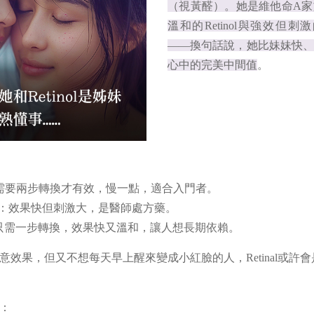
（視黃醛）。她是維他命A
溫和的Retinol與強效但刺激的
——換句話說，她比妹妹快
心中的完美中間值
。
黃醇）：需要兩步轉換才有效，慢一點，適合入門者。
id（A酸）：效果快但刺激大，是醫師處方藥。
黃醛）：只需一步轉換，效果快又溫和，讓人想長期依賴。
意效果，但又不想每天早上醒來變成小紅臉的人，Retinal或許
：