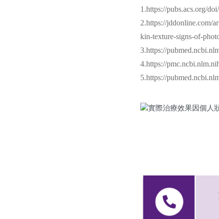
1.https://pubs.acs.org/d
2.https://jddonline.com/a
kin-texture-signs-of-p
3.https://pubmed.ncbi.nl
4.https://pmc.ncbi.nlm.n
5.https://pubmed.ncbi.nl