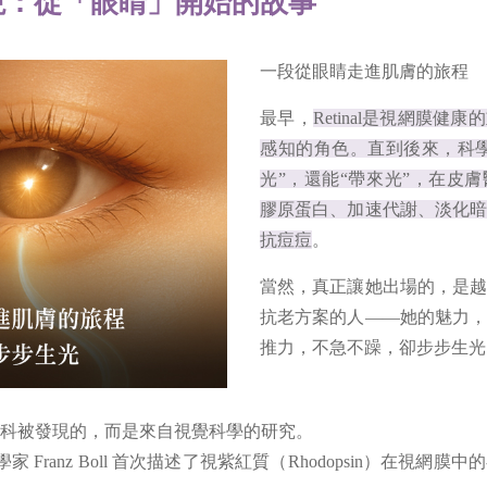
 的發現：從「眼睛」開始的故事
一段從眼睛走進肌膚的旅程
最早，
Retinal是視網膜
感知的角色。直到後來，科
光”，還能“帶來光”，在皮
膠原蛋白、加速代謝、淡化
抗痘痘
。
當然，真正讓她出場的，是
抗老方案的人——她的魅力
推力，不急不躁，卻步步生光
是在皮膚科被發現的，而是來自視覺科學的研究。
學家 Franz Boll 首次描述了視紫紅質（Rhodopsin）在視