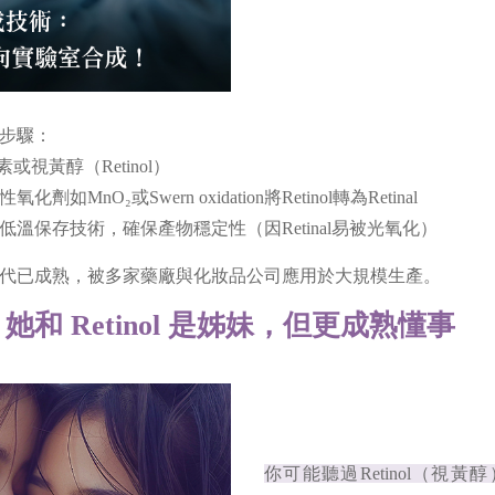
步驟：
素或視黃醇（Retinol）
如MnO₂或Swern oxidation將Retinol轉為Retinal
與低溫保存技術，確保產物穩定性（因Retinal易被光氧化）
0年代已成熟，被多家藥廠與化妝品公司應用於大規模生產。
是誰？她和 Retinol 是姊妹，但更成熟懂事
你可能聽過Retinol（視黃醇