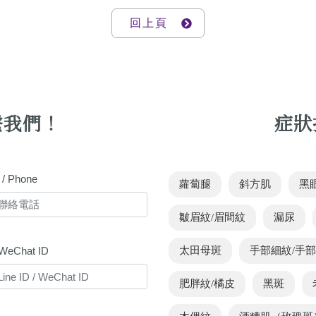
回上頁
繫我們！
症狀
 Phone
蘿蔔腿
斜方肌
黑
皺眉紋/眉間紋
漏尿
/ WeChat ID
太田母斑
手部細紋/手
肥胖紋/橘皮
黑斑