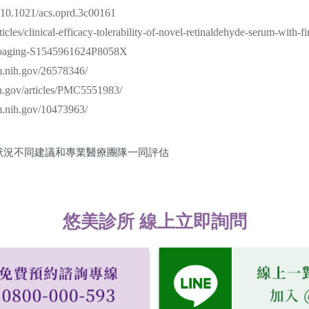
oi/10.1021/acs.oprd.3c00161
rticles/clinical-efficacy-tolerability-of-novel-retinaldehyde-serum-with-
hotoaging-S1545961624P8058X
m.nih.gov/26578346/
ih.gov/articles/PMC5551983/
m.nih.gov/10473963/
悠美診所 線上立即詢問