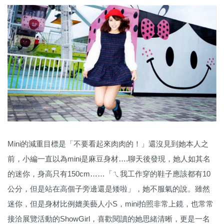
Mini的減重目標是「不要看起來肉肉的！」還沒見到她本人之
前，小編一直以為mini是麻豆身材….聊天後發現，她人如其名
的迷你，身高只有150cm……「ㄟ我工作穿的鞋子應該都有10
公分，但是站在高個子旁邊還是矮啦」，她不服氣的說。雖然
迷你，但是身材比例媲美藝人小S，mini拍照非常上鏡，也常常
接洽展覽活動的ShowGirl，喜歡閱讀的她思緒清晰，更是一名