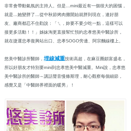
非常會帶動氣氛的主持人。但是…mini最近有一個很大的困惱，
就是…她變胖了…從中秋節烤肉攤開始就胖到現在，連好朋
友、廠商都忍不住勸說：「ㄟ，妳要不要少吃一點，這樣可以
接更多活動！！」姊妹淘更直接幫忙預約忠孝悠美中醫診所，
就在捷運忠孝復興站出口、忠孝SOGO旁邊、阿宗麵線樓上。
埋線減重
悠美中醫診所醫師，
技術高超，在麻豆圈頗富盛名，
所以好朋友才特別要mini到忠孝悠美中醫減重。Mini說，忠孝悠
美中醫診所的醫師～講話聲音慢條斯理，耐心觀察每個細節，
感覺又是「中醫師界裡面的暖男」！