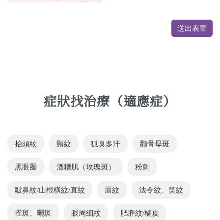
送出表單
症狀找治療（適應症）
抬頭紋
頸紋
狐臭多汗
顴骨母斑
黑眼圈
酒糟肌（玫瑰斑）
粉刺
皺鼻紋/山根橫紋/直紋
唇紋
法令紋、笑紋
雀斑、曬斑
眼周細紋
肥胖紋/橘皮