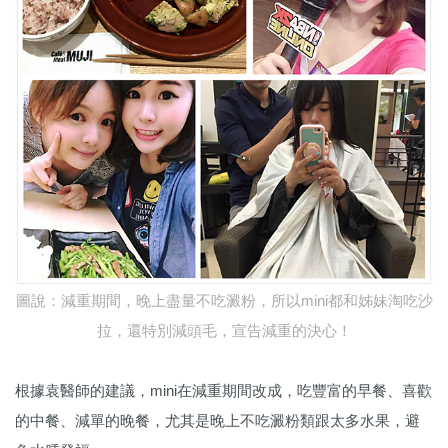
圖說：減重期間，晚上盡量不吃澱粉，所以mini都和姊妹淘吃沙
拉，還特別減頭毛，宣告減重的決心！
根據袁醫師的建議，mini在減重期間改成，吃豐富的早餐、喜歡
的中餐、減單的晚餐，尤其是晚上不吃澱粉類跟太多水果，避