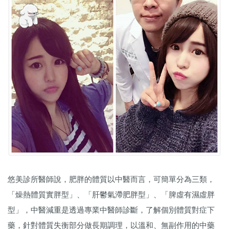
悠美診所醫師說，肥胖的體質以中醫而言，可簡單分為三類，
「燥熱體質實胖型」、「肝鬱氣滯肥胖型」、「脾虛有濕虛胖
型」，中醫減重是透過專業中醫師診斷，了解個別體質對症下
藥，針對體質失衡部分做長期調理，以溫和、無副作用的中藥