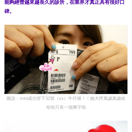
能夠經營越來越長久的診所，在業界才真正具有很好口
碑。
圖說：mini成功穿下32號（xs）牛仔褲！！她大呼萬歲萬歲哈
哈哈只有一個爽字啦