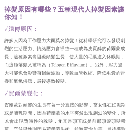
掉髮原因有哪些？五種現代人掉髮因素讓
你知！
✓遺傳原因 :
許多人因為工作壓力大而莫名掉髮！從科學研究可以發現劇
烈的生活壓力、情緒壓力會導致一種成為皮質醇的荷爾蒙成
長，這種激素會阻礙頭髮生長，使大量的毛囊進入休眠期，
而這種落髮又被稱為（Telogen Effluvium）。另外，壓力過
大可能也會影響荷爾蒙波動，導致血管收縮、降低毛囊的營
養和氧氣供應，最後導致掉髮。
✓賀爾蒙變化 :
賀爾蒙對頭髮的生長有著十分直接的影響，當女性在妊娠期
或是哺乳期間，因為荷爾蒙的水平突然出現劇烈的變化，所
以會出現暫時性的脫髮，尤其是頭頂或是前部頭髮頭髮稀
疏。至於男性則因為荷爾蒙失衡，雄激素增加等，最後導致