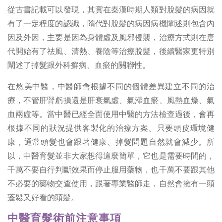
從古書記載可以發現，其實在秦漢時期人類對脫髮的病因就
有了一定程度的認識，隋代對脫髮的病因病機闡述則包含內
因及外因，主要是因為身體虛及風邪侵襲，治療方式則在唐
代開始有了祛風、清熱、養陰等治療脫髮，後續醫家更特別
闡述了掉髮跟外科癬病、血瘀的關聯性。
在悠美中醫，中醫師會根據不同的個體差異建立不同的治
療，不管肝腎虧損還是肝衰氣虛、氣滯血瘀、風熱血燥、氣
血兩虛等。當中醫已經全面使用中醫的方法檢查過後，會再
根據不同的狀況提供客製化的治療方案。只要頭皮環境健
康，通常頭髮也會跟著健康、掉髮問題自然就會減少。所
以，中醫育髮並非大家想得這麼簡單，它也是需要時間的，
千萬不要自行判斷效果而停止服用藥物，也千萬不要跟其他
不必要的藥物交查使用，跟著專業醫師走，自然會擁有一頭
蓬鬆又好看的頭髮。
中醫育髮術前注意事項