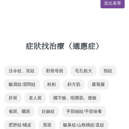
送出表單
症狀找治療（適應症）
法令紋、笑紋
顴骨母斑
毛孔粗大
頸紋
皺眉紋/眉間紋
粉刺
斜方肌
蘿蔔腿
肝斑
老人斑
國字臉、咀嚼肌、瘦臉
雀斑、曬斑
妊娠紋
手部細紋/手部保養
肥胖紋/橘皮
黑斑
皺鼻紋/山根橫紋/直紋