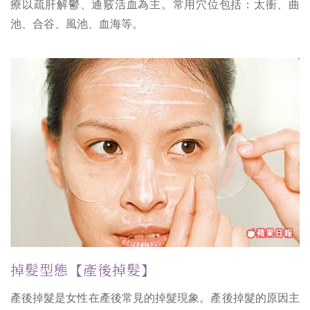
療以疏肝解鬱、通竅活血為主。常用穴位包括：太衝、曲
池、合谷、風池、血海等。
掉髮型態【產後掉髮】
產後掉髮是女性在產後常見的掉髮現象。產後掉髮的原因主