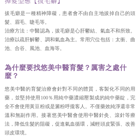
掉髮型態【拔毛癖】
拔毛癖是一種精神障礙，患者會不由自主地拔掉自己的頭
髮、眉毛、睫毛等。
治療方法：中醫認為，拔毛癖是心肝鬱結、氣血不和所致。
治療以疏肝解鬱、調和氣血為主。常用穴位包括：太衝、曲
池、合谷、風池、血海等。
為什麼要找悠美中醫育髮？厲害之處什
麼？
悠美中醫的育髮治療會針對不同的體質，客製化不同的用
藥，並堅持使用100％用純中藥濃縮壓製成的純中藥錠，完
全不會使用黃豆粉或是澱粉呼攏客人。不僅藥效純淨還非常
溫和無副作用。接著悠美中醫會使用中醫針灸、滾針等療
法，降低生髮的阻礙，促進氣血循環，減輕頭皮緊張、改善
頭皮環境。