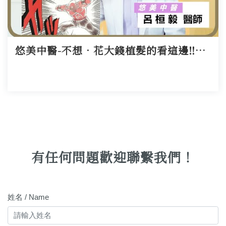
悠美中醫-不想．花大錢植髮的看這邊‼️不想．每天蓋髮粉的看這邊‼️不想．綁頭髮露頭皮的也看這邊‼️
有任何問題歡迎聯繫我們！
姓名 / Name