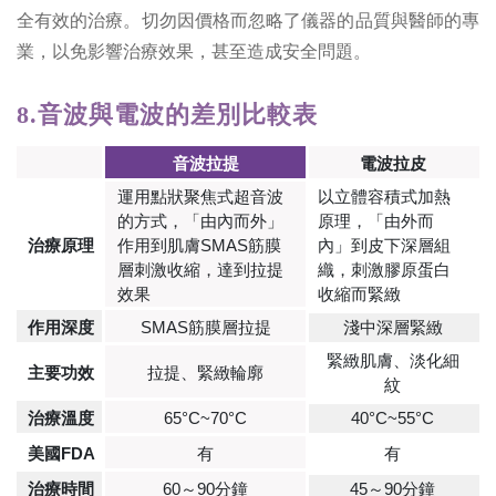
全有效的治療。切勿因價格而忽略了儀器的品質與醫師的專
業，以免影響治療效果，甚至造成安全問題。
8.音波與電波的差別比較表
音波拉提
電波拉皮
運用點狀聚焦式超音波
以立體容積式加熱
的方式，「由內而外」
原理，「由外而
治療原理
作用到肌膚SMAS筋膜
內」到皮下深層組
層刺激收縮，達到拉提
織，刺激膠原蛋白
效果
收縮而緊緻
作用深度
SMAS筋膜層拉提
淺中深層緊緻
緊緻肌膚、淡化細
主要功效
拉提、緊緻輪廓
紋
治療溫度
65°C~70°C
40°C~55°C
美國FDA
有
有
治療時間
60～90分鐘
45～90分鐘