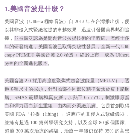
1.美國音波是什麼？
美國音波（Ulthera 極線音波）自 2013 年在台灣推出後，便
以其非侵入式緊緻拉提的卓越效果，迅速引發醫美界熱烈追
捧，
並被廣泛認為是開創音波拉提技術的里程碑。歷經十多
年的研發精進，美國音波已取得突破性發展，全新一代 Ulth
erapy PRIME® 美國音波 2.0 極透＋ 終於上市，成為 Ulthera
py® 的全新進化版本
。
美國音波 2.0 採用高強度聚焦式超音波能量（MFU-V），透
過多種尺寸的探頭，針對臉部不同部位精準聚焦於皮下脂肪
層、SMAS 筋膜層和真皮層，加熱至 65-75°C，刺激膠原蛋
白和彈力蛋白新生重組，由內而外緊緻肌膚
。它是首創取得
美國 FDA「拉提（lifting）」適應症的非侵入式緊緻儀器，
並擁有超過 100 篇科學研究支持，以及全球 80 多個國家、
超過 300 萬次治療的經驗，治療一年後仍保持 95% 的高患