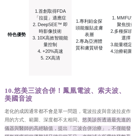
1.首創取得FDA
「拉提」適應症
1. MMFU
1.專利鉑金探
2. DeepSEE™ 即
聚焦技術
頭能服貼皮膚
時影像技術
2.多種探頭
特色優勢
表層
3. 10X高效智能能
選擇
2.專為亞洲體
量控制
3.能量穩定
質和膚質研發
4. +20%高速
4.治療範圍
5. 2X高清
10.悠美三波合併！鳳凰電波、索夫波、
美國音波
老化的成因通常都不會是單一問題，電波拉皮與音波拉皮作
用的方式、範圍、深度都不太相同。
悠美診所透過最先進的
儀器與醫師的高經驗值，提出「三波合併治療」，不僅能發