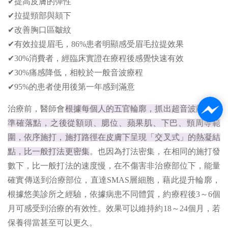
✔提高皮膚的彈性
✔拉提頸部與頦下
✔改善胸口區皺紋
✔有效拉提眉毛，86%患者明顯感受眉毛拉提效果
✔30%消費者，經臨床實證在療程後感覺快速有效
✔30%痛感降低，相較於一般音波療程
✔95%的患者使用後第一年感到滿意
治療前，醫師會
根據每個人的五官輪廓，抓出超音波能量的
準確落點，之後從額頭、腮位、蘋果肌、下巴、頸周等範
圍，依序施打，施打路徑在皮膚下呈現「交叉式」的熱凝結
點，比一般打法更密集
。也因為打法密集，在相同的施打發
數下，比一般打法的速度慢，在不傷害非治療部位下，能量
確實傳送到治療部位，直達SMAS層細胞，藉此提升輪廓，
根據悠美診所之經驗，依據病患不同體質，約療程後3～6個
月可感受到治療的有效性。效果可以維持約18～24個月，若
保養得當甚至可以更久。