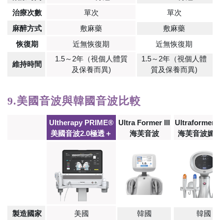
治療次數
單次
單次
麻醉方式
敷麻藥
敷麻藥
恢復期
近無恢復期
近無恢復期
1.5～2年（視個人體質
1.5～2年（視個人體
維持時間
及保養而異)
質及保養而異)
9.美國音波與韓國音波比較
Ultherapy PRIME®
Ultra Former III
Ultraformer
美國音波2.0極透＋
海芙音波
海芙音波媚
製造國家
美國
韓國
韓國