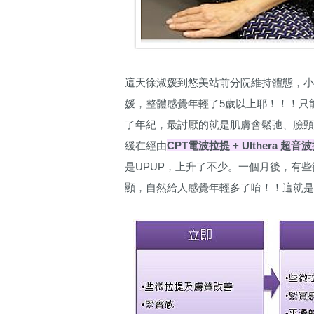
這天徐淑媛到悠美站前分院維持體態，
媛，整體感覺年輕了5歲以上耶！！！只能說
了年紀，最討厭的就是肌膚會鬆弛、臉
緩在經由
CPT電波拉提 + Ulthera 超音
是UPUP，上升了不少。一個月後，有
顯，自然給人感覺年輕多了唷！！這就