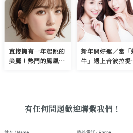
的
新年開好運／當「蝸
電波+音波=緊
電
牛」遇上音波拉提？
的下顎線，讓
夫
V臉旺整年
再也不用喬角
有任何問題歡迎聯繫我們！
姓名 / Name
聯絡電話 / Phone