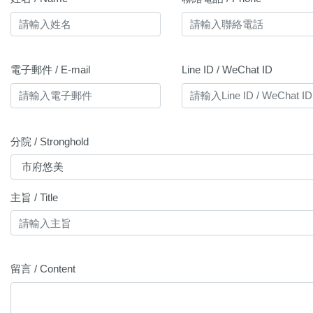
電子郵件 / E-mail
Line ID / WeChat ID
分院 / Stronghold
主旨 / Title
留言 / Content