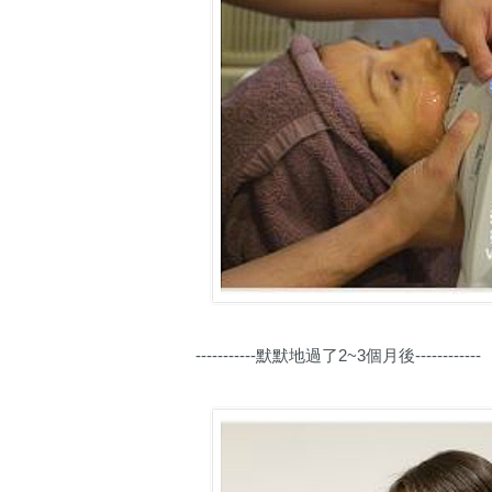
-----------默默地過了2~3個月後------------