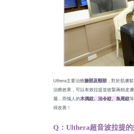
Uthera主要治療
臉部及頸部
，對於肌膚鬆
治療效果，可以有效拉提並收緊兩頰皮
麗，而惱人的
木偶紋、法令紋、魚尾紋
等
得改善！
Q：Ulthera超音波拉