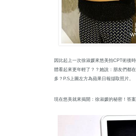
因比起上一次徐淑媛來悠美拍CPT術後時的
體看起來更年輕了？？她說：朋友們都
多？P.S上圖左方為蘋果日報擷取照片。
​現在悠美就來揭開：徐淑媛的秘密！答