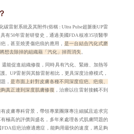
？
射系統及其附件(俗稱 : Ultra Pulse超脈衝UP雷
is，具有50年雷射研發史，通過美國FDA核准35項醫學
術疤，甚至燒燙傷疤痕的應用，
是一台結合汽化式磨
將想去除掉的組織藉「汽化」掉而消失
。
，還能促進組織修復，同時具有汽化、緊緻、加熱等
護。UP雷射與其餘雷射相比，更具深度治療模式，
問題，
是市面上針對皮膚各種不同深度痘疤、疤痕、
能夠真正達到深度肌膚修復
，治療以往雷射接觸不到
擁有皮膚專科背景，帶領專業團隊專注細膩且追求完
享有極高的評價與盛名，多年來處理各式肌膚問題的
國FDA痘疤治療適應症，能夠用最快的速度，將足夠