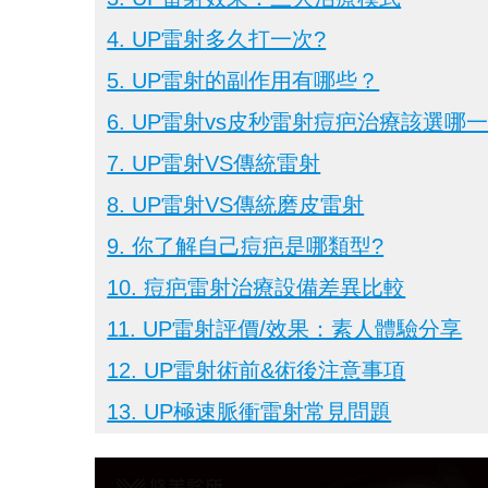
4. UP雷射
多久打一次?
5. UP雷射
的副作用有哪些？
6. UP雷射vs皮秒雷射痘疤治療該選哪一
7. UP雷射VS傳統雷射
8. UP雷射VS傳統磨皮雷射
9. 你了解自己痘疤是哪類型?
10. 痘疤雷射治療設備差異比較
11. UP雷射
評價/效果：素人體驗分享
12. UP雷射
術前&術後注意事項
13. UP極速脈衝雷射常見問題