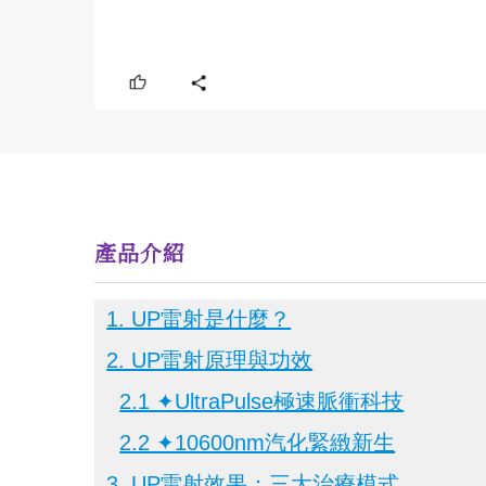
產品介紹
1. UP雷射
是什麼？
2. UP雷射
原理與功效
2.1 ✦UltraPulse
極速脈衝科技
2.2 ✦10600nm汽化緊緻新生
3. UP雷射
效果：三大治療模式