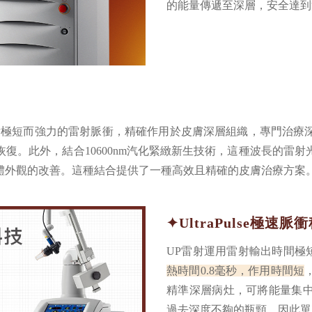
的能量傳遞至深層，安全達到
科技，發射極短而強力的雷射脈衝，精確作用於皮膚深層組織，專門
復。此外，結合10600nm汽化緊緻新生技術，這種波長的雷
體外觀的改善。這種結合提供了一種高效且精確的皮膚治療方案
✦UltraPulse極速脈
UP雷射運用雷射輸出時間極
熱時間0.8毫秒，作用時間短
精準深層病灶，可將能量集中
過去深度不夠的瓶頸，因此單