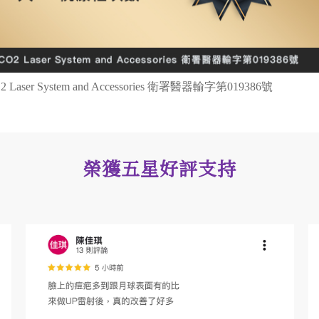
r System and Accessories 衛署醫器輸字第019386號
榮獲五星好評支持