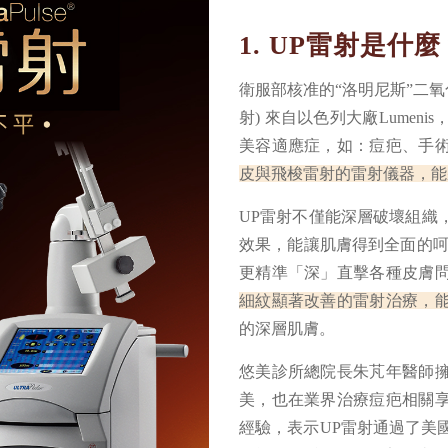
1. UP雷射是什麼
衛服部核准的“洛明尼斯”二氧化碳雷
射) 來自以色列大廠Lumen
美容適應症，如：痘疤、手
皮與飛梭雷射的雷射儀器，能
UP雷射不僅能深層破壞組織
效果，能讓肌膚得到全面的呵
更精準「深」直擊各種皮膚
細紋顯著改善的雷射治療，
的深層肌膚。
悠美診所總院長朱芃年醫師
美，也在業界治療痘疤相關
經驗，表示UP雷射通過了美