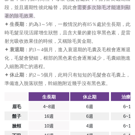
段，並且週期性彼此輪替，因此會
需要多次除毛才能達到顯
著的除毛效果
。​
✦ 生長期
：約為3～5年，一般情況約有85％處於生長期，此
時毛髮呈現活躍增生狀態，且含大量的麥拉寧黑色素，是雷
射光吸收效果佳的時候，又稱除毛黃金期。
✦ 衰退期
：約3～4個月，進入衰退期的毛囊及毛根會逐漸退
化，毛髮會變細，根部的黑色素也會逐漸減少，毛囊細胞進
入細胞凋亡的過程。
✦ 休止期
：約2～5個月，此時只有短短的毛髮會在毛囊上，
準備進入脫落狀態，幹細胞附近幾乎沒有黑色素。
生長期
休止期
治療次
眉毛
4~8週
6週
6~12
鬍子
16週
6週
6~12
臉頰
10週
4週
6~12