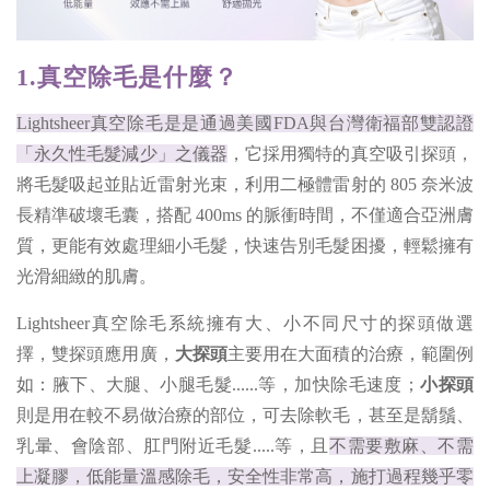
1.真空除毛是什麼？
Lightsheer真空除毛是是通過美國FDA與台灣衛福部雙認證
「永久性毛髮減少」之儀器
，它採用獨特的真空吸引探頭，
將毛髮吸起並貼近雷射光束，利用二極體雷射的 805 奈米波
長精準破壞毛囊，搭配 400ms 的脈衝時間，不僅適合亞洲膚
質，更能有效處理細小毛髮，快速告別毛髮困擾，輕鬆擁有
光滑細緻的肌膚。
Lightsheer真空除毛系統擁有大、小不同尺寸的探頭做選
擇，雙探頭應用廣，
大探頭
主要用在大面積的治療，範圍例
如：腋下、大腿、小腿毛髮......等，加快除毛速度；
小探頭
則是用在較不易做治療的部位，可去除軟毛，甚至是鬍鬚、
乳暈、會陰部、肛門附近毛髮.....等，且
不需要敷麻、不需
上凝膠，低能量溫感除毛，安全性非常高，施打過程幾乎零