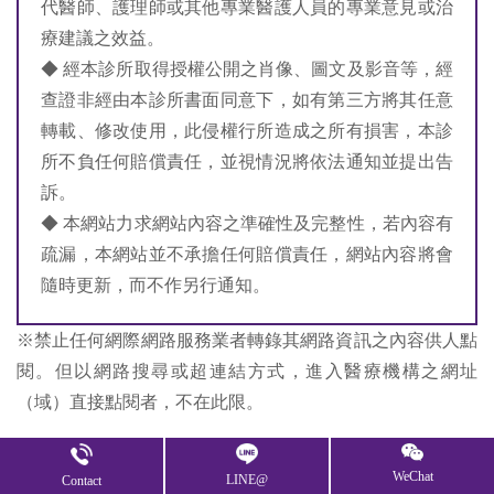
代醫師、護理師或其他專業醫護人員的專業意見或治
療建議之效益。
◆ 經本診所取得授權公開之肖像、圖文及影音等，經
查證非經由本診所書面同意下，如有第三方將其任意
轉載、修改使用，此侵權行所造成之所有損害，本診
所不負任何賠償責任，並視情況將依法通知並提出告
訴。
◆ 本網站力求網站內容之準確性及完整性，若內容有
疏漏，本網站並不承擔任何賠償責任，網站內容將會
隨時更新，而不作另行通知。
※禁止任何網際網路服務業者轉錄其網路資訊之內容供人點
閱。但以網路搜尋或超連結方式，進入醫療機構之網址
（域）直接點閱者，不在此限。
WeChat
案例分享
LINE@
Contact