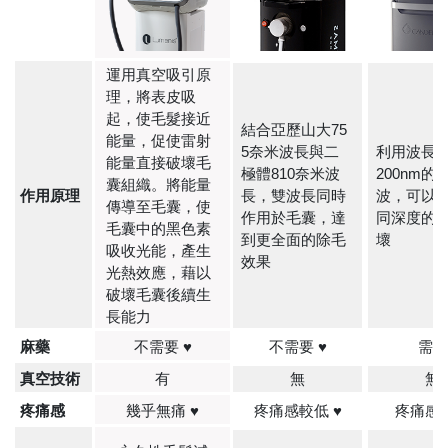
運用真空吸引原
理，將表皮吸
起，使毛髮接近
結合亞歷山大75
能量，促使雷射
5奈米波長與二
利用波長43
能量直接破壞毛
極體810奈米波
200nm的
囊組織。將能量
作用原理
長，雙波長同時
波，可以
傳導至毛囊，使
作用於毛囊，達
同深度的
毛囊中的黑色素
到更全面的除毛
壞
吸收光能，產生
效果
光熱效應，藉以
破壞毛囊後續生
長能力
麻藥
不需要 ♥
不需要 ♥
需要
真空技術
有
無
無
疼痛感
幾乎無痛
♥
疼痛感較低
♥
疼痛感