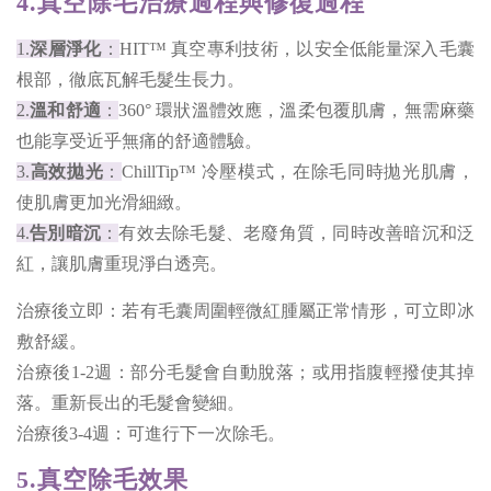
4.真空除毛治療過程與修復過程
1.
深層淨化
：
HIT™ 真空專利技術，以安全低能量深入毛囊
根部，徹底瓦解毛髮生長力。
2.
溫和舒適
：
360° 環狀溫體效應，溫柔包覆肌膚，無需麻藥
也能享受近乎無痛的舒適體驗。
3.
高效拋光
：
ChillTip™ 冷壓模式，在除毛同時拋光肌膚，
使肌膚更加光滑細緻。
4.
告別暗沉
：
有效去除毛髮、老廢角質，同時改善暗沉和泛
紅，讓肌膚重現淨白透亮。
治療後立即：若有毛囊周圍輕微紅腫屬正常情形，可立即冰
敷舒緩。
治療後1-2週：部分毛髮會自動脫落；或用指腹輕撥使其掉
落。重新長出的毛髮會變細。
治療後3-4週：可進行下一次除毛。
5.真空除毛效果