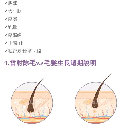
✔胸部
✔大小腿
✔鬍鬚
✔乳暈
✔髮際線
✔手/腳趾
✔私密處/比基尼線
9.雷射除毛v.s毛髮生長週期說明