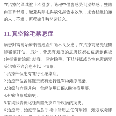
在治療的區域塗上冷凝膠，過程中僅會感受到溫熱感，整體
而言算舒適，能兼具除毛與淡化黑色素效果，適合極度怕痛
的人，不過，療程操作時間需較久。
11.真空除毛禁忌症
病患對雷射治療若曾經產生過不良反應，在治療前應先經醫
師審慎評估。另外，曾患有瘢痕的皮膚較易在皮膚創傷後
(包括雷射治療) 結痂。 雷射除毛、下肢靜脈或良性色素病變
等治療不適合患有以下情形:
1.治療部位患有進行性感染症。
2.治療部位曾經罹患或有進行性單純皰疹感染。
3.治療前六個月內，曾經使用口服A酸治痘用藥。
4.有瘢痕形成病史 。
5.有網狀青斑此種自體免疫血管疾病的病史。
6.治療時，治療部位對手術中所用之任何劑體、溶液或凝膠