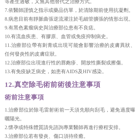
等產生過敏，又無其他替代之治療方式。
7.依醫師謹慎之指示或藥品仿單，於清除期前使用抗凝劑。
8.病患目前有靜脈曲張逆流灌注於毛細管擴張的情形出現。
9.有黑色素瘤病史與治療部位患有不良痣。
10.有流血疾患、有膠原、血管或免疫抑制病史。
11.治療部位帶有刺青或出現可能會影響治療的皮膚異狀、
任何發炎性的皮膚症狀。
12.治療部位出現進行性的唇皰疹、開放性撕裂或擦傷。
13.有免疫缺乏病史，如患有AIDS及HIV感染。
12.真空除毛術前術後注意事項
術前注意事項
1.治療部位於除毛雷射術前一天須先順向刮毛，避免過度曝
曬陽光。
2.懷孕或特殊體質請先諮詢專業醫師再進行療程安排。
3.治療部位若有發炎、傷口須待痊癒。