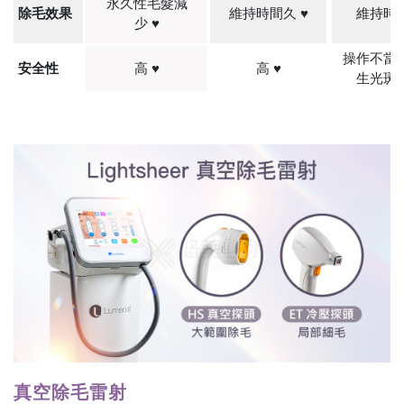
永久性毛髮減
除毛效果
維持時間久
♥
維持時
少
♥
操作不當
安全性
高
♥
高
♥
生光斑
真空除毛雷射