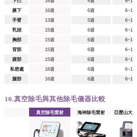
下巴
16週
4週
6~12
腋下
16週
6週
6~12
手臂
13週
5週
6~12
乳頭
15週
6週
6~12
胸部
15週
6週
6~12
背部
15週
6週
6~12
腹部
15週
6週
6~12
私密處
16週
6週
6~12
腿部
16週
6週
6~12
10.真空除毛與其他除毛儀器比較
真空除毛雷射
海神除毛雷射
亞歷山大除