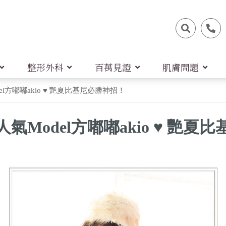
整形外科
百萬見證
肌膚問題
l方嘟嘟akio ♥ 艷夏比基尼必勝神招！
氣Model方嘟嘟akio ♥ 艷夏