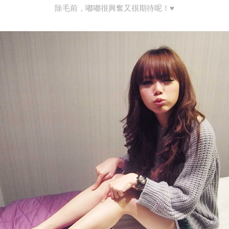
除毛前，嘟嘟很興奮又很期待呢！♥