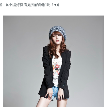
o喔！((小編好愛看她拍的網拍呢！♥))