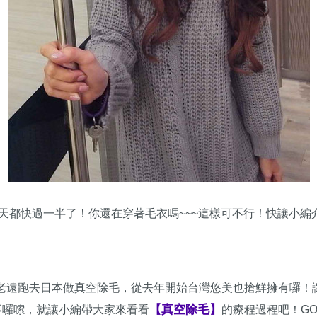
 夏天都快過一半了！你還在穿著毛衣嗎~~~這樣可不行！快讓小
大老遠跑去日本做真空除毛，從去年開始台灣悠美也搶鮮擁有囉！
【真空除毛】
！不囉嗦，就讓小編帶大家來看看
的療程過程吧！GO