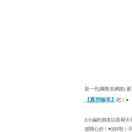
新一代(圖取至網路)
【真空除毛】
吧！♥
((小編的朋友以前都
超開心的！♥))好啦