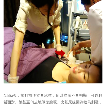
Nikita說：施打前後皆會冰敷，所以痛感不會明顯，可以輕
鬆面對。她甚至俏皮地做鬼臉呢。比基尼線因為較為刺激，