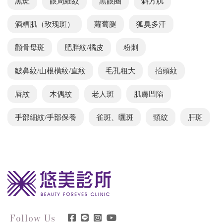
黑斑
眼周細紋
黑眼圈
斜方肌
酒糟肌（玫瑰斑）
蘿蔔腿
狐臭多汗
顴骨母斑
肥胖紋/橘皮
粉刺
皺鼻紋/山根橫紋/直紋
毛孔粗大
抬頭紋
唇紋
木偶紋
老人斑
肌膚凹陷
手部細紋/手部保養
雀斑、曬斑
頸紋
肝斑
Follow Us