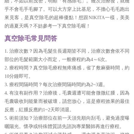
細，不如以前茂密，明顯「有感除毛」。幾次治療後，就幾
乎不會毛手毛腳了。可以大方穿上比基尼，不擔心毛毛跑出
來見客，是真空除毛的超棒優點！想跟NIKITA一樣，美美
的過夏天嗎？不妨參考一下真空除毛喔！
真空除毛常見問答
1. 治療次數？因為毛髮生長週期皆不同，治療次數會依不同
部位的毛髮範圍大小而定，一般療程約為4～6次。
2. 療程時間？真空除毛療程無疼痛感，省了敷麻藥時間，約
10分鐘即可。
3. 療程間隔時間？每次治療間隔時間約為2~3週。
4. 有沒有副作用？治療後，毛囊週遭可能會微微紅腫，因為
毛囊吸收到能量而被破壞，請您放心，這是療程效果的最佳
反應，紅腫反應約1~2天即消退。
5. 術前須知？治療部位在前一天須先順向刮毛，避免過度曝
曬陽光。懷孕或特殊體質請先諮詢專業醫師再進行療程。