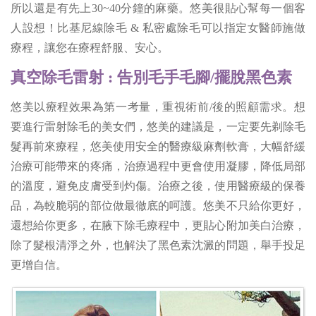
所以還是有先上30~40分鐘的麻藥。悠美很貼心幫每一個客
人設想！比基尼線除毛 & 私密處除毛可以指定女醫師施做
療程，讓您在療程舒服、安心。
真空除毛雷射 : 告別毛手毛腳/擺脫黑色素
悠美以療程效果為第一考量，重視術前/後的照顧需求。想
要進行雷射除毛的美女們，悠美的建議是，一定要先剃除毛
髮再前來療程，悠美使用安全的醫療級麻劑軟膏，大幅舒緩
治療可能帶來的疼痛，治療過程中更會使用凝膠，降低局部
的溫度，避免皮膚受到灼傷。治療之後，使用醫療級的保養
品，為較脆弱的部位做最徹底的呵護。悠美不只給你更好，
還想給你更多，在腋下除毛療程中，更貼心附加美白治療，
除了髮根清淨之外，也解決了黑色素沈澱的問題，舉手投足
更增自信。