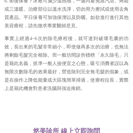
6. 術後保養？冰敷可減少溫熱感，一週內避免蒸汽浴、烤箱
或三溫暖。治療部位以溫水洗淨，切勿用力擦拭或使用去角
質產品。平日保養可加強保溼以及防曬。如欲進行進行其他
美容療程，請先徵求專業醫師意見。
事實上經過4~6次的除毛療程後，就可達到破壞毛囊的功
效，長出來的毛髮非常細小，即使做再多次的治療，也無法
將剩餘毛髮完全根除。而一般坊間診所標榜「永久除毛」只
是藉此名義，抓準一般人撿便宜之心態，吸引消費者誤以為
無限次數除毛的效果最好，營造除到完全無毛髮的假象，或
是在操作上降低能量或大區塊簡單掃過，使療程拉長，實際
上是藉此機會對患者洗腦與強迫推銷。
悠美診所 線上立即詢問