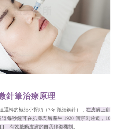
得美微針筆治療原理
用高速運轉的極細小探頭（33g 微細鋼針），
在皮膚上創
每秒鐘可在肌膚表層產生 1920 個穿刺通道，10
口，有效啟動皮膚的自我修復機制
。