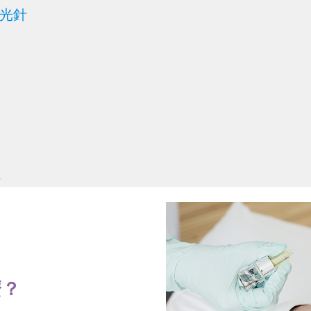
水光針
題
麼？