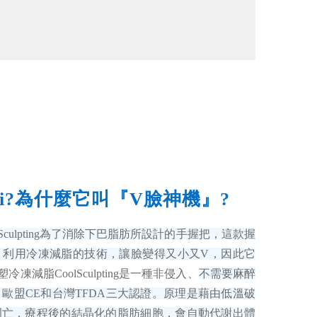
ini?為什麼它叫『V臉神機』?
olSculpting為了消除下巴脂肪所設計的手握把，這款握
，利用冷凍減脂的技術，讓臉變得又小又V，因此它
冷凍減脂CoolSculpting是一種非侵入、
不需要麻醉
、歐盟CE和台灣TFDA三大認證。原理是藉由低溫破
凋亡，療程後的結晶化的脂肪細胞，會自動代謝出體