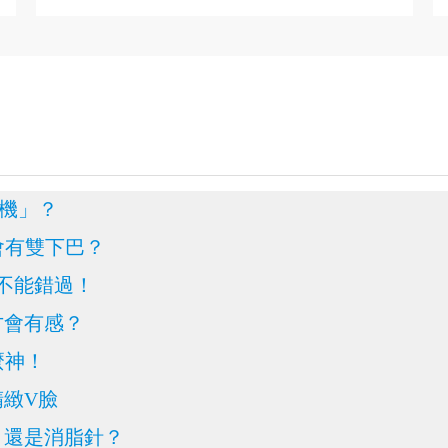
神機」？
會有雙下巴？
絕不能錯過！
次才會有感？
麼神！
精緻V臉
i，還是消脂針？