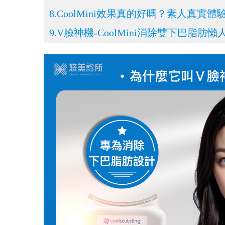
8.CoolMini效果真的好嗎？素人真實體
9.V臉神機-CoolMini消除雙下巴脂肪懶