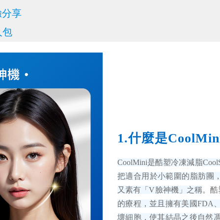
驗分享
人包
1.什麼是CoolM
CoolMini是酷塑冷凍減脂Co
把適合用於小範圍的脂肪團
又素有「V臉神機」之稱
。酷塑
的療程，並且擁有美國FDA
壞細胞，使其結晶之後自然