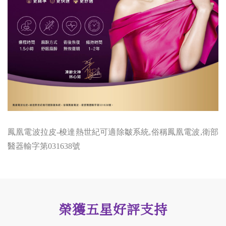
鳳凰電波拉皮-梭達熱世紀可適除皺系統,俗稱鳳凰電波,衛部
醫器輸字第031638號
榮獲五星好評支持