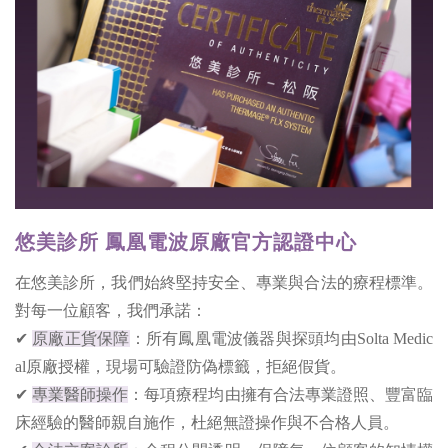
悠美診所 鳳凰電波原廠官方認證中心
在悠美診所，我們始終堅持安全、專業與合法的療程標準。
對每一位顧客，我們承諾：
✔
原廠正貨保障
：所有鳳凰電波儀器與探頭均由Solta Medic
al原廠授權，現場可驗證防偽標籤，拒絕假貨。
✔
專業醫師操作
：每項療程均由擁有合法專業證照、豐富臨
床經驗的醫師親自施作，杜絕無證操作與不合格人員。