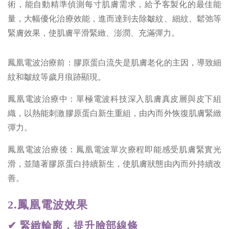
術，能自動精準偵測每寸肌膚需求，給予客製化的最佳能
量，大幅優化治療效能，進而達到去除皺紋、細紋、鬆弛等
緊膚效果，使肌膚平滑緊緻、澎潤、充滿彈力。
鳳凰電波治療前：膠原蛋白流失是肌膚老化的主因，導致細
紋和皺紋等歲月痕跡顯現。
鳳凰電波治療中：單極電波科技深入肌膚真皮層與皮下組
織，以熱能刺激膠原蛋白新生重組，由內而外恢復肌膚緊緻
彈力。
鳳凰電波治療後：鳳凰電波單次療程即能感受肌膚緊實光
滑，並隨著膠原蛋白持續新生，使肌膚狀態由內而外持續改
善。
2.
鳳凰電波
效果
✔ 緊緻輪廓，提升臉部線條