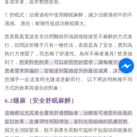
多需求者，追求整體改善。
7. 舒眠式
：
治療過程中使用睡眠麻醉，減少治療過程中的不
適感。 適合：耐痛性低或治療範圍大。
悠美鳳凰電波並非坊間醫師所強調僅能接受不麻醉的方式進
行，坊間診所幾乎只有一種作法，表面是為了安全，實則為
執行方便罷了，而忽略了舒適性。為何不兩者兼具? 悠美做
到了，
悠美對您的美，可以依照您的需求，讓每種方式根據
患者需求與偏好，皆能達到緊緻提升的最佳成果
，讓悠美與
您攜手一起走進時光隧道逆齡而行。 以下將說明兩種不同
方式的效果與適合的對象：
6.2睡麻（安全舒眠麻醉）
這種療法尤其適合重視舒適體驗者，治療後可感受到全面的
提拉效果，皮膚彈性明顯增強，達到光滑細緻的肌膚狀態
。
因完全消除緊張，較不易產生晃動可協助平貼探頭與能量的