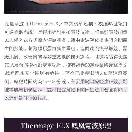
鳳凰電波（Thermage FLX／中文仿單名稱：梭達熱世紀飛
可適除皺系統）是運用專利單極電波技術，將高頻電波能量
以非侵入式方式導入深層肌膚，藉由電波與皮膚電阻之間產
生的熱能，刺激膠原蛋白新生重組，進而達到撫平皺紋、緊
緻肌膚、改善膚質等多重效果的醫美療程。此療程獲得美國
FDA及台灣衛福部雙重認證，擁有超過50篇專業臨床醫學文
獻證實其安全性與有效性，至今已累積超過200萬治療案
例。療程時間約為45～60分鐘，
主要用於治療輕度細紋、鬆
弛等肌膚初老症狀，並可根據身體不同部位選用合適探頭，
以達到最佳治療效果
。