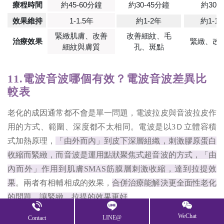
療程時間
約45-60分鐘
約30-45分鐘
約30
效果維持
1-1.5年
約1-2年
約1-1.
緊緻肌膚、改善
改善細紋、毛
治療效果
緊緻、改
細紋與膚質
孔、斑點
11.電波音波哪個有效？電波音波差異比
較表
老化的成因通常都不會是單一問題，電波拉皮與音波拉皮作
用的方式、範圍、深度都不太相同。電波是以3Ｄ立體容積
式加熱原理，
「由外而內」到皮下深層組織，刺激膠原蛋白
收縮而緊緻，而音波是運用點狀聚焦式超音波的方式，「由
內而外」作用到肌膚SMAS筋膜層刺激收縮，達到拉提效
果
。兩者有相輔相成的效果，
合併治療能解決更全面性老化
的問題，讓緊緻、拉提的效果更好
。
12.悠美診所三波合併！鳳凰電波、索夫
WeChat
LINE@
Contact