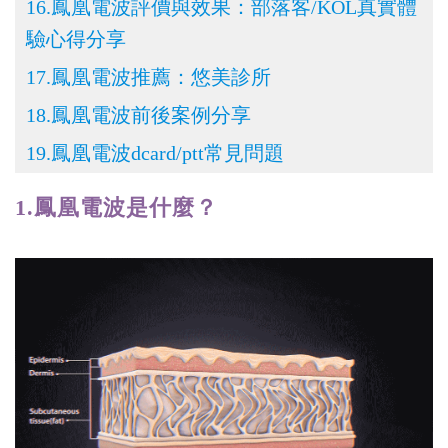
16.鳳凰電波
評價與效果：部落客/KOL真實體
驗心得分享
17.鳳凰電波
推薦：悠美診所
18.鳳凰電波
前後案例分享
19.鳳凰電波dcard/ptt常見問題
1.鳳凰電波
是什麼？