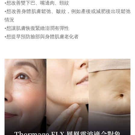
•想改善雙下巴、嘴邊肉、頸紋
•想改善身體肌膚鬆弛、皺紋，例如產後或減肥後出現鬆弛
情況
•想讓肌膚恢復緊緻澎潤有彈性
•想提早預防臉部與身體肌膚老化者