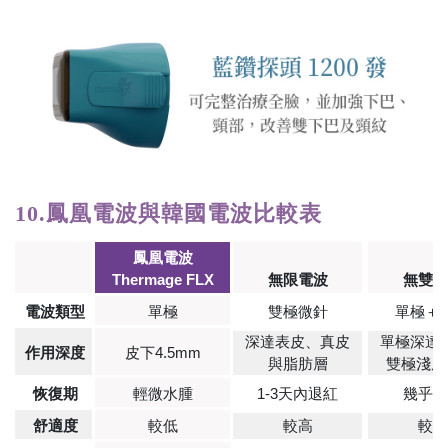
10.
鳳凰電波與韓國電波比較表
鳳凰電波
Thermage FLX
無限電波
無雙電
電波類型
單極
雙極微針
單極＋
深達表皮、真皮
單極深達4
作用深度
皮下4.5mm
與脂肪層
雙極淺層
恢復期
輕微水腫
1-3天內退紅
幾乎沒
舒適度
較低
較高
較高