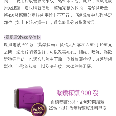
間，主要用於改善眼周細紋、鬆弛等問題。此外，鳳凰電波
原廠建議一邊眼睛就使用一整顆完整的探頭，若預算考量，
將450發探頭分兩眼使用雖非不可行，但建議集中加強特定
部位（如上下眼皮擇一），避免能量分散影響效果。
•鳳凰電波600發價格
鳳凰電波 600 發（紫鑽探頭）價格大約落在 8 萬到 10萬元
之間，適用於初老族群，可以改善毛孔、細紋、暗沉、輕微
鬆弛等問題。也適合加強中下臉、側臉輪廓拉提，改善雙頰
鬆弛、下顎線模糊，以及法令紋、木偶紋等困擾。