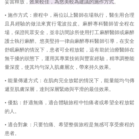
妥當釋放，
效果較佳，為悠美較為建議的施作方式
。
• 施作方式：療程中，兩位以上醫師在場執行，醫生用合理
且具經驗的做法來實行電波拉皮。麻醉專科醫師皆全程在
場，保證民眾安全，並非訪間診所使用打工麻醉醫師或麻醉
護士執行麻醉。悠美堅持一律由麻醉專科醫師引導，在安全
舒眠麻醉的情況下，患者可全程放鬆，這有助於治療醫師在
無干擾的狀態下，運用其專業技術與豐富經驗，精準調整能
量深度，使其均勻深入肌膚層次，帶來持久效果。
• 能量傳遞方式：在肌肉完全放鬆的情況下，能量能均勻傳
遞至肌膚深層，達到深層緊緻與平滑的最佳效果。
• 優點：舒適無痛，適合體驗旅程中怕痛者或希望全程放鬆
的人。
• 適合對象：只要怕痛、希望整個旅程是無感可享受療程的
患者。