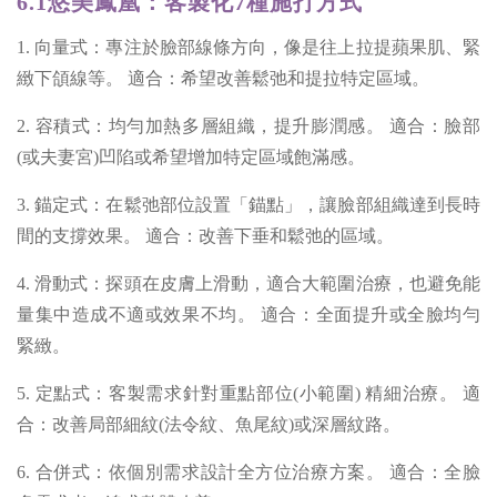
6.1悠美鳳凰：客製化7種施打方式
1. 向量式
：
專注於臉部線條方向，像是往上拉提蘋果肌、緊
緻下頜線等。 適合：希望改善鬆弛和提拉特定區域。
2. 容積式
：
均勻加熱多層組織，提升膨潤感。 適合：臉部
(或夫妻宮)凹陷或希望增加特定區域飽滿感。
3. 錨定式
：
在鬆弛部位設置「錨點」，讓臉部組織達到長時
間的支撐效果。 適合：改善下垂和鬆弛的區域。
4. 滑動式
：
探頭在皮膚上滑動，適合大範圍治療，也避免能
量集中造成不適或效果不均。 適合：全面提升或全臉均勻
緊緻。
5. 定點式
：
客製需求針對重點部位(小範圍) 精細治療。 適
合：改善局部細紋(法令紋、魚尾紋)或深層紋路。
6. 合併式
：
依個別需求設計全方位治療方案。 適合：全臉