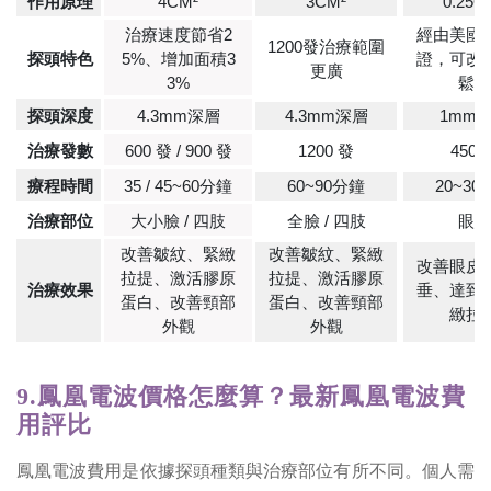
作用原理
4CM²
3CM²
0.25C
治療速度節省2
經由美國F
1200發治療範圍
探頭特色
5%、增加面積3
證，可改
更廣
3%
鬆弛
探頭深度
4.3mm深層
4.3mm深層
1mm
治療發數
600 發 / 900 發
1200 發
450 
療程時間
35 / 45~60分鐘
60~90分鐘
20~30
治療部位
大小臉 / 四肢
全臉 / 四肢
眼周
改善皺紋、緊緻
改善皺紋、緊緻
改善眼皮
拉提、激活膠原
拉提、激活膠原
治療效果
垂、達到
蛋白、改善頸部
蛋白、改善頸部
緻拉
外觀
外觀
9.鳳凰電波價格怎麼算？最新鳳凰電波費
用評比
鳳凰電波費用是依據探頭種類與治療部位有所不同。個人需