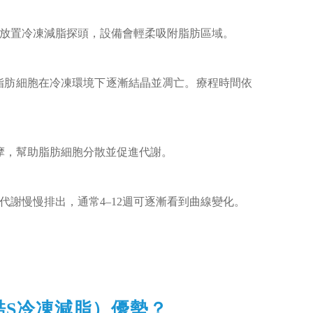
放置冷凍減脂探頭，設備會輕柔吸附脂肪區域。
量，脂肪細胞在冷凍環境下逐漸結晶並凋亡。療程時間依
摩，幫助脂肪細胞分散並促進代謝。
代謝慢慢排出，通常4–12週可逐漸看到曲線變化。
S（酷S冷凍減脂）優勢？