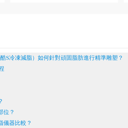
-S（酷S冷凍減脂）如何針對頑固脂肪進行精準雕塑？
流程
？
作部位？
減脂儀器比較？