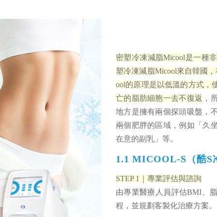
密塑冷凍減脂Micool是
塑冷凍減脂Micool來自韓
ool的原理是以低溫的方式
亡的脂肪細胞一去不復返
，
地方是擁有兩個探頭吸盤，
兩個肥胖的區域，例如「久
在意的副乳」等。
1.1 MICOOL-S
STEP 1｜專業評估與諮詢
由專業醫療人員評估BMI、
程，並規劃客製化治療方案。