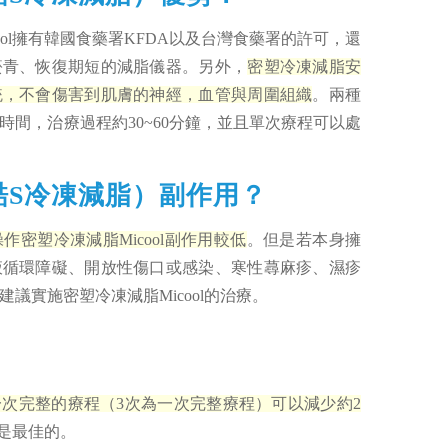
ool擁有韓國食藥署KFDA以及台灣食藥署的許可，還
瘀青、恢復期短的減脂儀器。另外，
密塑冷凍減脂安
統，不會傷害到肌膚的神經，血管與周圍組織
。兩種
時間，治療過程約30~60分鐘，並且單次療程可以處
S（酷S冷凍減脂）副作用？
密塑冷凍減脂Micool副作用較低
。但是若本身擁
液循環障礙、開放性傷口或感染、寒性蕁麻疹、濕疹
議實施密塑冷凍減脂Micool的治療。
常一次完整的療程（3次為一次完整療程）可以減少約2
果是最佳的。