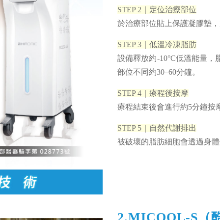
STEP 2｜定位治療部位
於治療部位貼上保護凝膠墊，
STEP 3｜低溫冷凍脂肪
設備釋放約-10°C低溫能
部位不同約30–60分鐘。
STEP 4｜療程後按摩
療程結束後會進行約5分鐘按
STEP 5｜自然代謝排出
被破壞的脂肪細胞會透過身體
2.MICOOL-