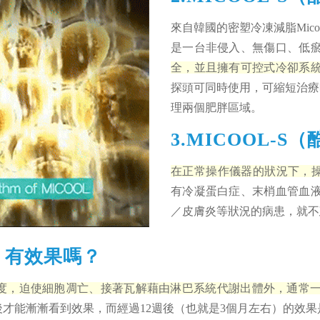
來自韓國的密塑冷凍減脂Mic
是一台非侵入、無傷口、低
全，並且擁有可控式冷卻系
探頭可同時使用，可縮短治療
理兩個肥胖區域。
3.MICOOL-
在正常操作儀器的狀況下，操作
有冷凝蛋白症、末梢血管血
／皮膚炎等狀況的病患，就不建
脂）有效果嗎？
冷凍溫度，迫使細胞凋亡、接著瓦解藉由淋巴系統代謝出體外，通
4週後才能漸漸看到效果，而經過12週後（也就是3個月左右）的效