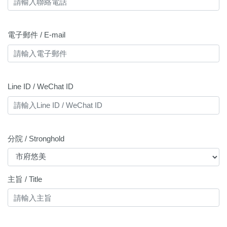
電子郵件 / E-mail
Line ID / WeChat ID
分院 / Stronghold
主旨 / Title