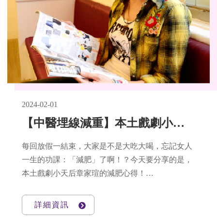
2024-02-01
【中醫埋線減重】本土戲劇小天后章家瑄，看中醫重現小蠻腰
每回放假一結束，大家是不是大吃大喝，忘記女人
一生的功課：「減肥」了啊！？今天要分享的是，
本土戲劇小天后章家瑄的減肥心得！
章家瑄笑說，她就是一個太過放縱的最佳案例，
經過朋友提醒才驚覺：「蝦咪？巴豆（台語：肚
詳細資訊
子）怎麼這麼大！！」