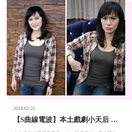
2024-02-22
【S曲線電波】本土戲劇小天后 章家瑄拯救小肥腰，魔鬼S一下!