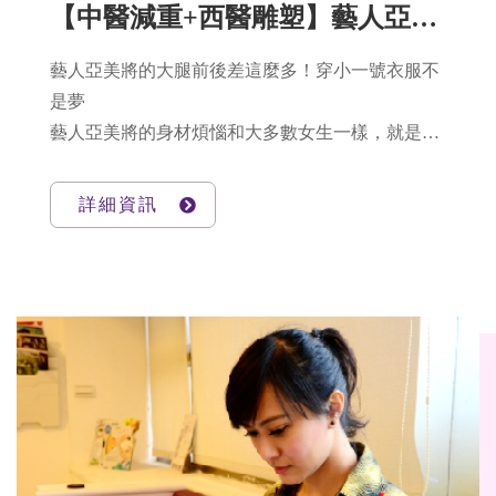
【中醫減重+西醫雕塑】藝人亞美將的下半身纖細計畫！大腿縫～真實心得感想
藝人亞美將的大腿前後差這麼多！穿小一號衣服不
是夢
藝人亞美將的身材煩惱和大多數女生一樣，就是~~
~萬惡的脂肪直接囤積在下半身！怎麼控制飲食和
運動，瘦下去的永遠最先是臉，大概是最無力的
詳細資訊
事！ 大腿縫是美腿的標誌 小編平常看《PopDaily
波波黛莉的異想世界》提到：美腿養成，絕不只是
一股腦兒的瘦，在路上時常看到有女生已經瘦到大
腿跟小腿一樣細，鳥仔腳不是美感，真正美腿的
「5：2：3」比例，黃金比例呈現的S曲線，一定要
有大腿縫!!!