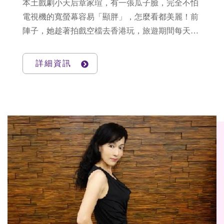
本土戲劇小天后章家瑄，有一張瓜子臉，完全不怕
電視機的寬螢幕容易「顯胖」，怎麼看都美麗！前
陣子，她趁著拍戲空檔去香港玩，旅遊期間每天三
餐加消夜吃，回台時已經胖了一圈！（悠小編：美
女也是人，當然會發胖）趁著下部戲開拍之前，她
詳細資訊
趕緊進場拯救小肥腰，今天要分享的就是章家瑄X
魔鬼S曲線電波的試用心得～話不多說，看下去
吧！