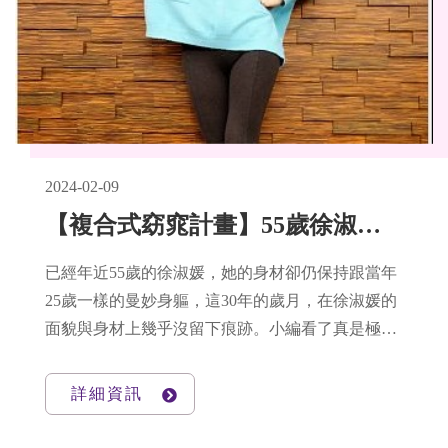
2024-02-09
【複合式窈窕計畫】55歲徐淑媛 身材保持25歲的秘訣!
已經年近55歲的徐淑媛，她的身材卻仍保持跟當年
25歲一樣的曼妙身軀，這30年的歲月，在徐淑媛的
面貌與身材上幾乎沒留下痕跡。小編看了真是極度
羨慕呀，一直不斷地詢問她保養的祕訣！本篇探討
年過50身材保養、一直保持年輕的辦法。
詳細資訊