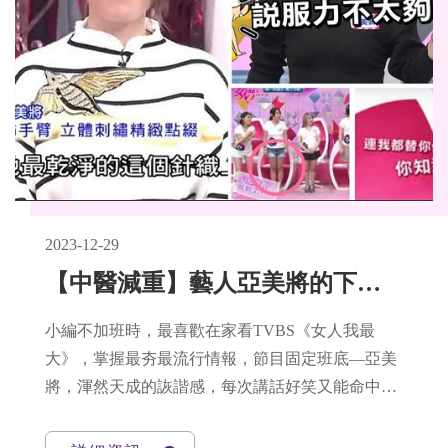
2023-12-29
【中醫減重】藝人亞美將的下半身纖細計畫！大腿縫～我來悠^o^y(上篇)
小編不加班時，最喜歡在家看TVBS《女人我最
大》，掌握最夯最流行情報，節目固定班底—亞美
將，渾然天成的詼諧感，每次講話好笑又能命中核
心，讓人不自覺狂點頭yes！妳真的太了解女人了：
亞美將，很多事情真是那樣阿嗚嗚嗚，尤其是「減