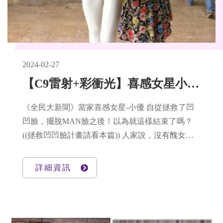
2024-02-27
【C9雷射+彩衝光】喜感女星小優，擺脫膚色不均與雀斑，就靠這一招
《全民大新聞》當家喜感女星-小優 自從拯救了凹
凹臉，擺脫MAN臉之後！以為就這樣結束了嗎？
((拯救凹凹臉計畫請看本篇)) 人家說，沒有醜女
人，只有懶女人！女神JOLIN也唱說：「愛漂亮沒
有終點！」 沒錯！愛美是一條沒有終點又必須勤勞
詳細資訊
的持之以恆的道路， 小優秉持著今天要比昨天更美
的態度，又有什麼樣的變美計畫呢？ LET'S SEE~
~!!