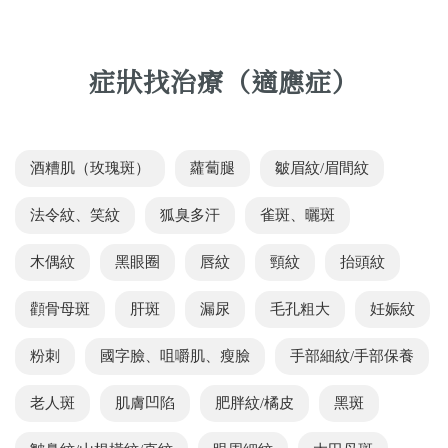
症狀找治療（適應症）
酒糟肌（玫瑰斑）
蘿蔔腿
皺眉紋/眉間紋
法令紋、笑紋
狐臭多汗
雀斑、曬斑
木偶紋
黑眼圈
唇紋
頸紋
抬頭紋
顴骨母斑
肝斑
漏尿
毛孔粗大
妊娠紋
粉刺
國字臉、咀嚼肌、瘦臉
手部細紋/手部保養
老人斑
肌膚凹陷
肥胖紋/橘皮
黑斑