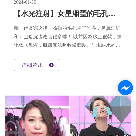
2024-01-30
【水光注射】女星湘瑩的毛孔隱形術！解救脫妝、脫皮全靠它↖(^ω^)↗
新一代做完之後，臉頰的毛孔平了許多，鼻翼泛紅
和下巴暗沉也改善很多嘍！ 以前因為臉上很乾，抹
化妝水乳液，肌膚無法吸收滋潤度、呈現缺水的狀
態。 現在粗大毛孔+乾燥脫妝 都掰掰了~~~ 終於不
用看化妝師的臉色!!!! 湘瑩對自己的膚況，露出甜
詳細資訊
甜的滿意笑容 水光注射給肌膚深層保濕，膚況輕盈
剔透之外 之前演戲表情太多，造成的肌膚紋路也變
淡了!! 回復自然的「少女臉」線條~~