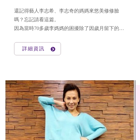
還記得藝人李志希、李志奇的媽媽來悠美修修臉
嗎？忘記請看這篇。
因為當時70多歲李媽媽的困擾除了因歲月留下的痕
跡，導致肌膚鬆垮外，最主要是深邃的雙眼皮因地
心引力部段下垂，導致很容易用眼一下就疲累。
詳細資訊