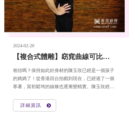
2024-02-20
【複合式體雕】窈窕曲線可比當年，陳玉玫到悠美救救小蠻腰!
相信嗎？保持如此好身材的陳玉玫已經是一個孩子
的媽媽了！從香港回台拍戲到現在，已經過了一個
寒暑，當初鬆垮的線條也逐漸變精實。陳玉玫經由
悠美中醫成功瘦了10公斤左右，但是…..身體的曲
線可不能忽略唷！窈窕曲線就交給悠美松坂體雕分
詳細資訊
院來操心囉，複合式體雕療程，讓她輕鬆回復到當
年的小蠻腰。