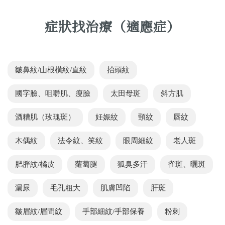
症狀找治療（適應症）
皺鼻紋/山根橫紋/直紋
抬頭紋
國字臉、咀嚼肌、瘦臉
太田母斑
斜方肌
酒糟肌（玫瑰斑）
妊娠紋
頸紋
唇紋
木偶紋
法令紋、笑紋
眼周細紋
老人斑
肥胖紋/橘皮
蘿蔔腿
狐臭多汗
雀斑、曬斑
漏尿
毛孔粗大
肌膚凹陷
肝斑
皺眉紋/眉間紋
手部細紋/手部保養
粉刺