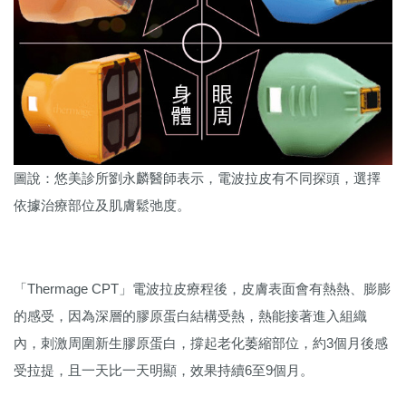
圖說：悠美診所劉永麟醫師表示，電波拉皮有不同探頭，選擇
依據治療部位及肌膚鬆弛度。
「Thermage CPT」電波拉皮療程後，皮膚表面會有熱熱、膨膨
的感受，因為深層的膠原蛋白結構受熱，熱能接著進入組織
內，刺激周圍新生膠原蛋白，撐起老化萎縮部位，約3個月後感
受拉提，且一天比一天明顯，效果持續6至9個月。