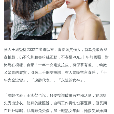
藝人王湘瑩從2002年出道以來，青春氣質強大，就算是最近熬
夜拍戲，仍不忘和臉書粉絲互動，不吝惜PO出十年前舊照，對
比現在模樣，自豪「一年一次電波拉皮，有保養有差」，幼嫩
又緊實的膚質，引來上千網友按讚，有人驚嘆留言直呼：「十
年完全沒變」、「凍齡代表」、「永遠的女神」。
「凍齡代表」王湘瑩也說，只要按讚破萬有神秘活動，她還搶
先秀出泳衣、短褲的辣照說，自稱工作再忙也要運動，但長期
在戶外曝曬，肌膚難免受傷，加上輕熟女年齡，她接受姊妹淘