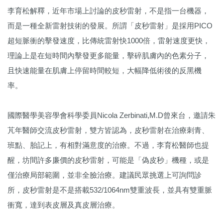
李育松解釋，近年市場上討論的皮秒雷射，不是指一台機器，
而是一種全新雷射技術的發展。所謂「皮秒雷射」是採用PICO
超短脈衝的擊發速度，比傳統雷射快1000倍，雷射速度更快，
理論上是在短時間內擊發更多能量，擊碎肌膚內的色素分子，
且快速能量在肌膚上停留時間較短，大幅降低術後的反黑機
率。
國際醫學美容學會科學委員Nicola Zerbinati,M.D曾來台，邀請朱
芃年醫師交流皮秒雷射，雙方皆認為，皮秒雷射在治療刺青、
班點、胎記上，有相對滿意度的治療。不過，李育松醫師也提
醒，坊間許多廉價的皮秒雷射，可能是「偽皮秒」機種，或是
僅治療局部範圍，並非全臉治療。建議民眾挑選上可詢問診
所，皮秒雷射是不是搭載532/1064nm雙重波長，並具有雙重脈
衝寬，達到表皮層及真皮層治療。