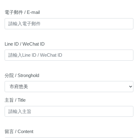
電子郵件 / E-mail
Line ID / WeChat ID
分院 / Stronghold
主旨 / Title
留言 / Content