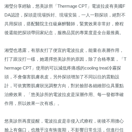
湘瑩分享經驗，悠美診所「Thermage CPT」電波拉皮有美國F
DA認證，探頭是現場拆封、現場安裝，一人一顆探頭，絕對不
共用探頭，搭配醫院主任級麻醉醫師，緊實效果非常好，療程
後還能把探頭帶回家紀念，服務品質的專業度是全台最推薦。
湘瑩也透露，有朋友打了便宜的電波拉皮，能量在表層作用，
打了跟沒打一樣，她選擇悠美診所的原因，除了合格專業，「T
hermage CPT」使用的可以減低疼痛感的cooling treat冷霧探
頭，不會傷害肌膚表皮，另外探頭增加了不同以往的震動設
計，可依實際肌膚狀況調整方向，對於臉部各細緻部位具重點
治療效果，「悠美診所的電波拉皮是深層作用、每一發都準確
作用，所以效果一次有感」。
悠美診所再度提醒，電波拉皮是非侵入式療程，術後不用擔心
臉上有傷口，也幾乎沒有恢復期，不影響日常生活，但進行任