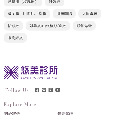
酒糟肌（玫瑰斑）
妊娠紋
國字臉、咀嚼肌、瘦臉
肌膚凹陷
太田母斑
抬頭紋
皺鼻紋/山根橫紋/直紋
顴骨母斑
眼周細紋
Follow Us
Explore More
關於我們
最新消息