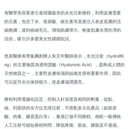
有醫學美容業者引進韓國最夯的水光注射療程，利用皮膚需要
的元素，包含了水、玻尿酸、維生素等直接注入表皮底層的活
細胞層，達到收縮毛孔、增強肌膚彈力、恢復肌膚水潤光澤的
目的，吸引許多愛美女性躍躍欲試。
悠美醫療美學集團創辦人朱芃年醫師表示，水光注射（hydrolifti
ng）的主要物質為透明質酸（Hyaluronic Acid），是夠成人體的
天然物質之一，主要對皮膚保濕與組織支撐有重要作用，因此
可以提升水分保持能力，使皮膚滋潤透亮。
療程利用電腦化設定，控制入針深度及相同的劑量，從點、
線、到面狀的全方位充填注射，可搭配多元化產品（如玻尿
酸、肉毒、膠原蛋白等），量身訂做不同療程。相較一般傳統
人工注射可縮短療程時間，降低疼痛、瘀血、腫脹及不適感。