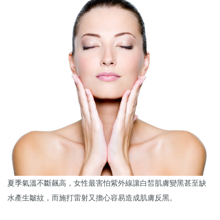
夏季氣溫不斷飆高，女性最害怕紫外線讓白皙肌膚變黑甚至缺
水產生皺紋，而施打雷射又擔心容易造成肌膚反黑。