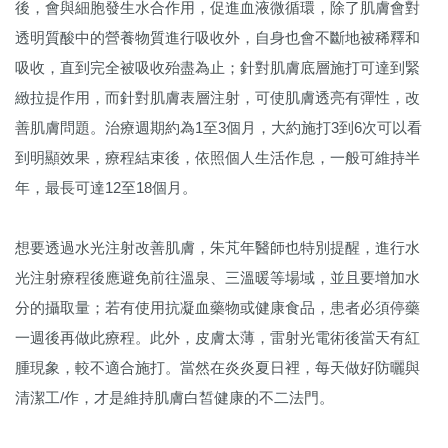
後，會與細胞發生水合作用，促進血液微循環，除了肌膚會對
透明質酸中的營養物質進行吸收外，自身也會不斷地被稀釋和
吸收，直到完全被吸收殆盡為止；針對肌膚底層施打可達到緊
緻拉提作用，而針對肌膚表層注射，可使肌膚透亮有彈性，改
善肌膚問題。治療週期約為1至3個月，大約施打3到6次可以看
到明顯效果，療程結束後，依照個人生活作息，一般可維持半
年，最長可達12至18個月。
想要透過水光注射改善肌膚，朱芃年醫師也特別提醒，進行水
光注射療程後應避免前往溫泉、三溫暖等場域，並且要增加水
分的攝取量；若有使用抗凝血藥物或健康食品，患者必須停藥
一週後再做此療程。此外，皮膚太薄，雷射光電術後當天有紅
腫現象，較不適合施打。當然在炎炎夏日裡，每天做好防曬與
清潔工/作，才是維持肌膚白皙健康的不二法門。