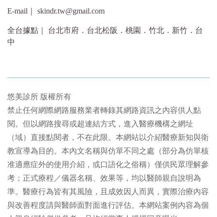
E-mail｜ skindr.tw@gmail.com
全台據點｜ 台北市府．台北松阪．桃園．竹北．新竹．台
中
悠美診所 版權所有
禁止任何網際網路服務業者轉錄其網路資訊之內容供人點
閱。但以網路搜尋或超連結方式，進入醫療機構之網址
（域）直接點閱者，不在此限。本網站以介紹醫療新知與衛
教宣導為目的。本內文名稱與仿單不同之處（部分為仿單核
准適應症外的使用介紹，或口語化之俗稱）僅供民眾理解參
考；正式療程／儀器名稱、效果等，均以醫師親自說明為
準。醫療行為皆有其風險，且成效因人而異，實際治療內容
與改善程度請與醫師面對面進行評估。本網站案例內容為個