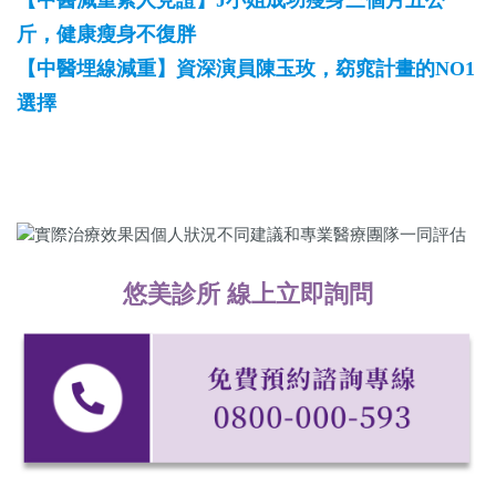
【中醫減重素人見證】J小姐成功瘦身三個月五公
斤，健康瘦身不復胖
【中醫埋線減重】資深演員陳玉玫，窈窕計畫的NO1
選擇
悠美診所 線上立即詢問