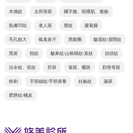
木偶紋
太田母斑
國字臉、咀嚼肌、瘦臉
肌膚凹陷
老人斑
唇紋
蘿蔔腿
毛孔粗大
狐臭多汗
黑眼圈
皺眉紋/眉間紋
黑斑
頸紋
皺鼻紋/山根橫紋/直紋
抬頭紋
法令紋、笑紋
肝斑
雀斑、曬斑
顴骨母斑
粉刺
手部細紋/手部保養
妊娠紋
漏尿
肥胖紋/橘皮