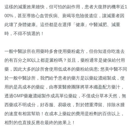
這樣的減重效果雖快，但可怕的副作用，患者大復胖的機率近1
00%，甚至導致心血管疾病、衰竭等危險後遺症，讓減重者因
此壞了身體健康。這些都是在選擇「健康」中醫減肥、減重
時，不得不慎選的！
一般中醫診所在用藥時多會使用藥粉處方，但你知道你吃進去
的有百分之80以上都是澱粉嗎？並且，藥粉通常是健保給付用
藥，因此大多的診所會使用低成本的藥粉給病患; 悠美中醫不同
於一般中醫診所，我們給予患者的藥方是以藥錠濃縮製成，使
用的是高成本的藥錠，由專業醫療團隊將草本纖盈配方藥汁，
透過GMP藥廠濃縮製作成高單位藥錠，不僅成分草本天然，無
西藥或不明成分，好吞服、易吸收，對於體重滯留、排除水腫
的速度有相當幫助！在成本上藥錠的費用是粉劑的百倍以上，
相對的也直接反應在最終的效果上！