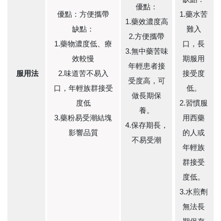
優點：
優點：方便攜帶
1.藥水苦
1.藥效濃度高
缺點：
難入
2.方便攜帶
1.藥物濃度低、療
口，長
3.無中藥苦味
效較慢
期服用
年輕患者接
服用法
2.味道苦不易入
接受度
受度高，可
口，年輕族群接受
低。
做長期保
度低
2.習慣服
養。
3.藥粉易受潮結塊
用西藥
4.保存期長，
影響品質
的人或
不易受潮
年輕族
群接受
度低。
3.水煎劑
無法長