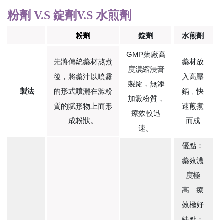
粉劑 V.S 錠劑V.S 水煎劑
粉劑
錠劑
水煎劑
GMP藥廠高
先將傳統藥材熬煮
藥材放
度濃縮浸膏
後，將藥汁以噴霧
入高壓
製錠，無添
製法
的形式噴灑在澱粉
鍋，快
加澱粉質，
質的賦形物上而形
速煎煮
療效較迅
成粉狀。
而成
速。
優點：
藥效濃
度極
高，療
效極好
缺點：