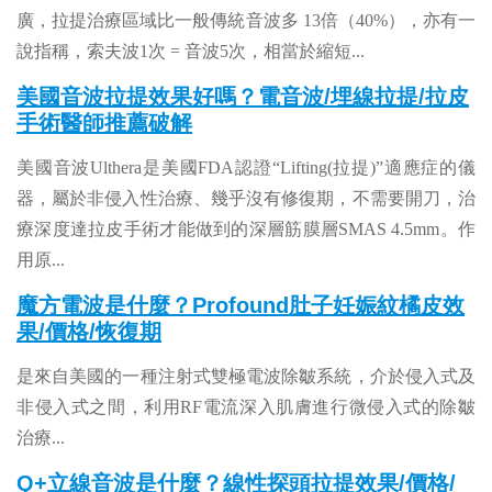
廣，拉提治療區域比一般傳統音波多 13倍（40%），亦有一
說指稱，索夫波1次 = 音波5次，相當於縮短...
美國音波拉提效果好嗎？電音波/埋線拉提/拉皮
手術醫師推薦破解
美國音波Ulthera是美國FDA認證“Lifting(拉提)”適應症的儀
器，屬於非侵入性治療、幾乎沒有修復期，不需要開刀，治
療深度達拉皮手術才能做到的深層筋膜層SMAS 4.5mm。作
用原...
魔方電波是什麼？Profound肚子妊娠紋橘皮效
果/價格/恢復期
是來自美國的一種注射式雙極電波除皺系統，介於侵入式及
非侵入式之間，利用RF電流深入肌膚進行微侵入式的除皺
治療
...
Q+立線音波是什麼？線性探頭拉提效果/價格/