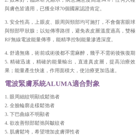
與膚色皆適用，已獲全球70個國家認證肯定。
3. 安全性高，上眼皮、眼周與頸部均可施打，不會傷害眼球
與頸部甲狀腺；以短傳導路徑，避免表皮層溫度過高，雙極
RF無線電波能量傳導，能精準控制能量滲透深度。
4. 舒適無痛，術前或術後都不需麻醉，幾乎不需術後恢復期
5. 精確迅速，精確的能量輸出，直達真皮層，提高治療效
果；能量產生快速，作用面積大，使治療更加迅速。
電波緊膚系統ALUMA適合對象
1. 眼周細紋明顯或鬆弛者
2. 全臉輪廓走樣鬆弛者
3. 下巴曲線不明顯者
4. 欲改善頸部鬆弛與皺紋者
5. 肌膚鬆垮，希望增加皮膚彈性者