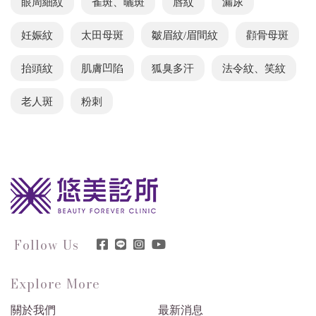
眼周細紋
雀斑、曬斑
唇紋
漏尿
妊娠紋
太田母斑
皺眉紋/眉間紋
顴骨母斑
抬頭紋
肌膚凹陷
狐臭多汗
法令紋、笑紋
老人斑
粉刺
Follow Us
Explore More
關於我們
最新消息