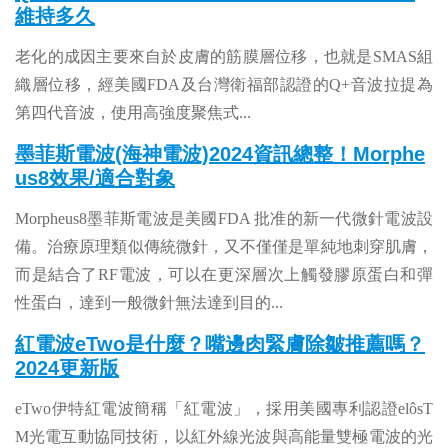
維持多久
老化的成因主要來自於皮膚的筋膜層位移，也就是SMAS組
織層位移，經美國FDA及台灣衛福部認證的Q+音波拉提為
第四代音波，使用高強度聚焦式
...
墨菲斯電波(海神電波)2024資訊總整！Morphe
us8效果/適合對象
Morpheus8墨菲斯電波是美國FDA 批准的新一代微針電波設
備。治療原理類似傳統微針，又不僅僅是單純地刺穿肌膚，
而是結合了RF電波，可以在更深層次上觸發膠原蛋白和彈
性蛋白，達到一般微針無法達到目的
...
紅電波eTwo是什麼？嘴邊肉緊膚除皺推薦嗎？
2024更新版
eTwo伊特紅電波簡稱「紅電波」，採用美國專利認證elôsT
M光電互動協同技術，以紅外線光波與高能量雙極電波的光