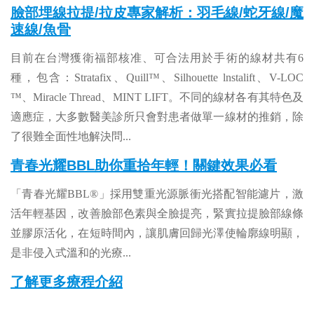
臉部埋線拉提/拉皮專家解析：羽毛線/蛇牙線/魔
速線/魚骨
目前在台灣獲衛福部核准、可合法用於手術的線材共有6
種，包含：Stratafix、Quill™、Silhouette lnstalift、V-LOC
™、Miracle Thread、MINT LIFT。不同的線材各有其特色及
適應症，大多數醫美診所只會對患者做單一線材的推銷，除
了很難全面性地解決問
...
青春光耀BBL助你重拾年輕！關鍵效果必看
「青春光耀BBL®」採用雙重光源脈衝光搭配智能濾片，激
活年輕基因，改善臉部色素與全臉提亮，緊實拉提臉部線條
並膠原活化，在短時間內，讓肌膚回歸光澤使輪廓線明顯，
是非侵入式溫和的光療
...
了解更多療程介紹