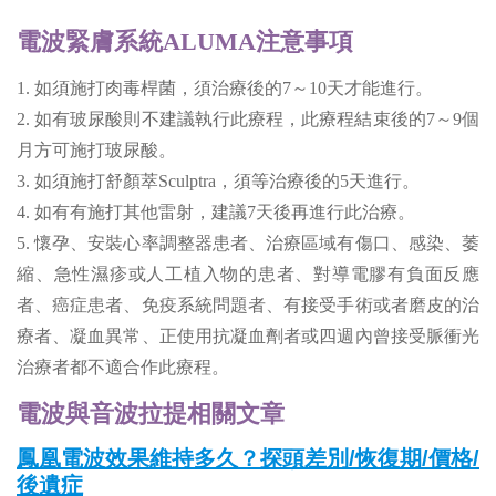
電波緊膚系統ALUMA注意事項
1. 如須施打肉毒桿菌，須治療後的7～10天才能進行。
2. 如有玻尿酸則不建議執行此療程，此療程結束後的7～9個
月方可施打玻尿酸。
3. 如須施打舒顏萃Sculptra，須等治療後的5天進行。
4. 如有有施打其他雷射，建議7天後再進行此治療。
5. 懷孕、安裝心率調整器患者、治療區域有傷口、感染、萎
縮、急性濕疹或人工植入物的患者、對導電膠有負面反應
者、癌症患者、免疫系統問題者、有接受手術或者磨皮的治
療者、凝血異常、正使用抗凝血劑者或四週內曾接受脈衝光
治療者都不適合作此療程。
電波與音波拉提相關文章
鳳凰電波效果維持多久？探頭差別/恢復期/價格/
後遺症