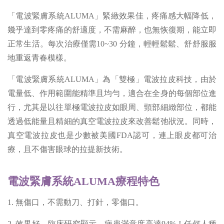
「電波緊膚系統ALUMA」緊緻效果佳，疼痛感大幅降低，
幾乎達到零疼痛的舒適度，不需麻醉，也無恢復期，能立即
正常生活。每次治療僅需10~30 分鐘，輕輕鬆鬆、舒舒服服
地重返青春模樣。
「電波緊膚系統ALUMA」為「雙極」電波拉皮科技，由於
電量低、作用範圍能精準且均勻，適合在全身的每個部位進
行，尤其是以往單極電波拉皮如眼周、頸部細緻部位，都能
透過低能量且精細的真空電波拉皮來改善鬆弛狀況。同時，
真空電波拉皮也是少數被美國FDA認可，連上眼皮都可治
療，且不傷害眼球的拉提新技術。
電波緊膚系統ALUMA療程特色
1. 無傷口，不需動刀、打針，零傷口。
2. 效果好，臨床研究顯示，病患滿意度高達94%！任何人種