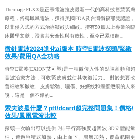
Thermage FLX®是正宗電波拉皮最新一代的高科技智慧緊膚
療程，俗稱鳳凰電波，獲得美國FDA及台灣衛福部雙認證，
以非侵入式的方式治療皺紋與細紋。擁有50篇以上專業的臨
床醫學文獻，證實其安全性與有效性，至今已累積超
...
微針電波2024進化ai版本 時空E電波探頭/緊緻
效果/費用QA全功略
時空E電波(EXION艾可塑)是一種微侵入性的點陣射頻和超
音波治療方法，可收緊皮膚並使其恢復活力。 對於想要改
善細紋和皺紋、皮膚鬆弛、曬傷、妊娠紋和痤瘡疤痕的人來
說，這是一個不錯的
...
索夫波是什麼？ptt/dcard超完整問題集！價格/
效果/鳳凰電波比較
探頭一次輸出可以提供 7排平行高強度超音波 3D立體能量
柱，透過容積式加熱，由上而下、層層加熱，覆蓋範圍更