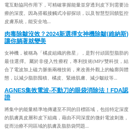
電互動協同作用下，可精確掌握能量並穿透到皮下到需要治
療的深度。因為搭載接觸式冷卻探頭，以及智慧型回饋監控
皮膚系統，能安全地
...
肉毒除皺沒效？2024新選擇女神機除皺(維納斯)
讓你躺著就變美
女神機，被稱為「橘皮組織的救星」，是對付頑固型脂肪的
最佳選擇。屬於非侵入性療程，專利技術(MP)²雙科技，結
合了電波加上磁力脈衝兩種技術，來改善外觀上的輪廓與體
態，以減少脂肪囤積、橘皮、緊緻肌膚、減少皺紋等
...
AGNES集效電波-不動刀的眼袋消除法！FDA認
證
將集中的能量精準地傳遞至不同的目標區域，包括特定深度
的肌膚真皮層和皮下組織，藉由不同深度的微針電波刺激，
從而治療不同區域的肌膚及脂肪袋問題...