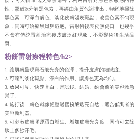
復，可大幅降低皮膚熱傷害，利用雷射對黑色素敏感的特
性，擊破&分解黑色素，再經由角質代謝排出，輕鬆地掃除
黑色素，可淨白膚色、淡化皮膚淺表斑點，改善色素不勻現
象，同時可治療黑斑與痘疤。雷射術後表皮無傷口，也幾乎
不會有傳統雷射治療後皮膚泛紅現象，不影響術後生活品
質。
粉餅雷射療程特色/h2>
1. 讓肌膚呈現寶石般光亮的色澤，提升皮膚的細緻度。
2. 可達到淡化斑點、淨白的作用、讓膚色更為均勻。
3. 效果可見、快速亮白，是試鏡、結婚、約會前的美容救急
幫手。
4. 施打後，膚色就像輕壓過蜜粉般透亮自然，適合低調者的
美容新利器。
5. 可刺激皮膚膠原蛋白增生、增加皮膚光亮度，同時可去除
臉上多餘汗毛。