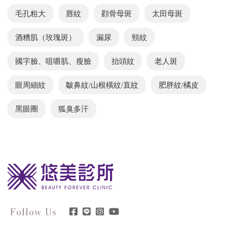
毛孔粗大
唇紋
顴骨母斑
太田母斑
酒糟肌（玫瑰斑）
漏尿
頸紋
國字臉、咀嚼肌、瘦臉
抬頭紋
老人斑
眼周細紋
皺鼻紋/山根橫紋/直紋
肥胖紋/橘皮
黑眼圈
狐臭多汗
Follow Us