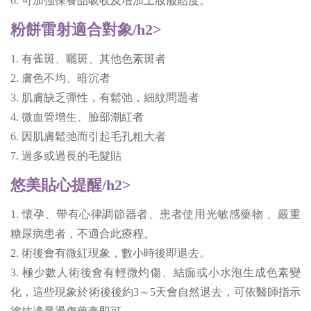
6. 可加強保養品吸收及增加上妝服貼度。
粉餅雷射適合對象/h2>
1. 有雀斑、曬斑、其他色素斑者
2. 膚色不均、暗沉者
3. 肌膚缺乏彈性，有鬆弛，細紋問題者
4. 微血管增生、臉部潮紅者
6. 因肌膚鬆弛而引起毛孔粗大者
7. 過多或過長的毛髮貼
悠美貼心提醒/h2>
1. 懷孕、帶有心律調節器者、患者使用光敏感藥物 、嚴重
糖尿病患者，不適合此療程。
2. 術後會有微紅現象，數小時後即退去。
3. 極少數人術後會有輕微灼傷、結痂或小水泡生成色素變
化，這些現象於術後後約3～5天會自然退去，可依醫師指示