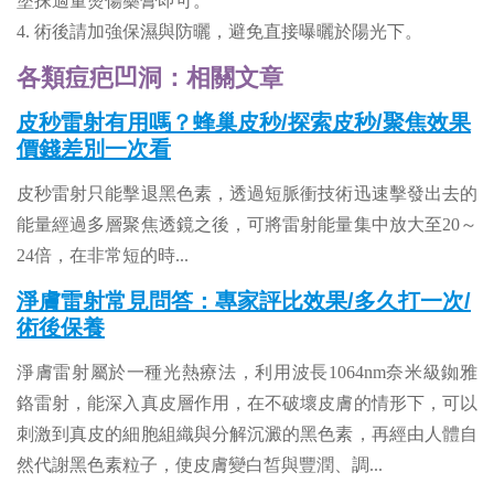
塗抹適量燙傷藥膏即可。
4. 術後請加強保濕與防曬，避免直接曝曬於陽光下。
各類痘疤凹洞：相關文章
皮秒雷射有用嗎？蜂巢皮秒/探索皮秒/聚焦效果
價錢差別一次看
皮秒雷射只能擊退黑色素，透過短脈衝技術迅速擊發出去的
能量經過多層聚焦透鏡之後，可將雷射能量集中放大至20～
24倍，在非常短的時
...
淨膚雷射常見問答：專家評比效果/多久打一次/
術後保養
淨膚雷射屬於一種光熱療法，利用波長1064nm奈米級銣雅
鉻雷射，能深入真皮層作用，在不破壞皮膚的情形下，可以
刺激到真皮的細胞組織與分解沉澱的黑色素，再經由人體自
然代謝黑色素粒子，使皮膚變白皙與豐潤、調
...