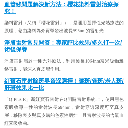
血管絲問題解決新方法：櫻花染料雷射治療探
究！
染料雷射（又稱「櫻花雷射」），是運用選擇性光熱療法的
原理，藉由染料為介質擊發出波長595nm的雷射光...
淨膚雷射常見問答：專家評比效果/多久打一次/
術後保養
淨膚雷射屬於一種光熱療法，利用波長1064nm奈米級銣雅
鉻雷射，能深入真皮層作用...
紅寶石雷射除斑界資深選擇！曬斑/雀斑/老人斑/
肝斑效果比一比
「Q-Plus R」新紅寶石雷射在Q開關雷射系統上，使用黑色
素吸收專一性的雷射波長694nm，雷射穿透深度可至真皮
層，移除表皮與真皮層的色素性病灶，且雷射波長的含氧血
紅素吸收曲...