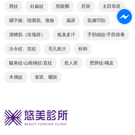
唇紋
妊娠紋
黑眼圈
肝斑
太田母斑
國字臉、咀嚼肌、瘦臉
漏尿
肌膚凹陷
酒糟肌（玫瑰斑）
狐臭多汗
手部細紋/手部保養
法令紋、笑紋
毛孔粗大
粉刺
皺鼻紋/山根橫紋/直紋
老人斑
肥胖紋/橘皮
木偶紋
雀斑、曬斑