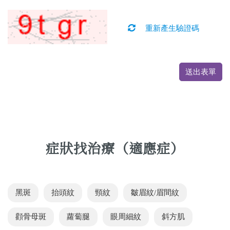
重新產生驗證碼
送出表單
症狀找治療（適應症）
黑斑
抬頭紋
頸紋
皺眉紋/眉間紋
顴骨母斑
蘿蔔腿
眼周細紋
斜方肌