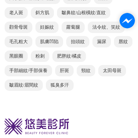
老人斑
斜方肌
皺鼻紋/山根橫紋/直紋
顴骨母斑
妊娠紋
蘿蔔腿
法令紋、笑紋
毛孔粗大
肌膚凹陷
抬頭紋
漏尿
唇紋
黑眼圈
粉刺
肥胖紋/橘皮
手部細紋/手部保養
肝斑
頸紋
太田母斑
皺眉紋/眉間紋
狐臭多汗