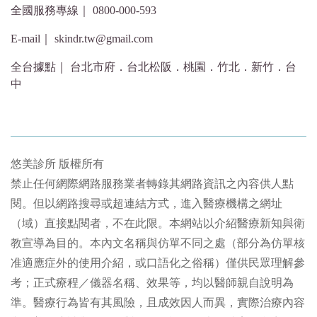
全國服務專線｜ 0800-000-593
E-mail｜ skindr.tw@gmail.com
全台據點｜ 台北市府．台北松阪．桃園．竹北．新竹．台
中
悠美診所 版權所有
禁止任何網際網路服務業者轉錄其網路資訊之內容供人點
閱。但以網路搜尋或超連結方式，進入醫療機構之網址
（域）直接點閱者，不在此限。本網站以介紹醫療新知與衛
教宣導為目的。本內文名稱與仿單不同之處（部分為仿單核
准適應症外的使用介紹，或口語化之俗稱）僅供民眾理解參
考；正式療程／儀器名稱、效果等，均以醫師親自說明為
準。醫療行為皆有其風險，且成效因人而異，實際治療內容