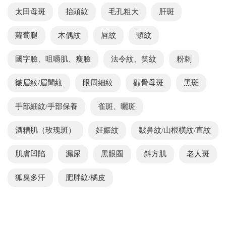
太田母斑
抬頭紋
毛孔粗大
肝斑
蘿蔔腿
木偶紋
唇紋
頸紋
國字臉、咀嚼肌、瘦臉
法令紋、笑紋
粉刺
皺眉紋/眉間紋
眼周細紋
顴骨母斑
黑斑
手部細紋/手部保養
雀斑、曬斑
酒糟肌（玫瑰斑）
妊娠紋
皺鼻紋/山根橫紋/直紋
肌膚凹陷
漏尿
黑眼圈
斜方肌
老人斑
狐臭多汗
肥胖紋/橘皮