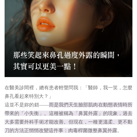
在醫美診間裡，總有患者輕聲問我：「醫師，我一笑，怎麼
鼻孔看起來特別大？」
這並不是妳的錯——
而是我們天生臉部肌肉在動態表情時所
帶來的「小失衡」。這種被稱為「鼻翼外露」的現象，過去
大多需要外科手術才能改善。但現在，一種更溫柔、更不動
刀的方法正悄悄改變這件事：肉毒桿菌微整鼻翼外露
。