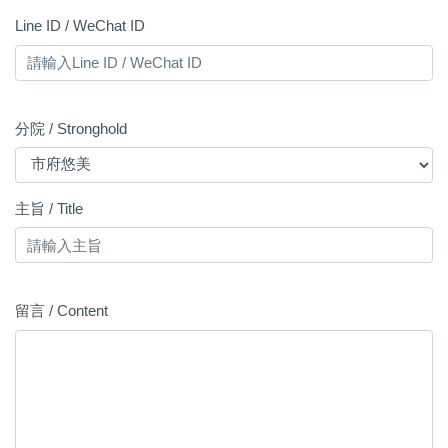
Line ID / WeChat ID
分院 / Stronghold
主旨 / Title
留言 / Content