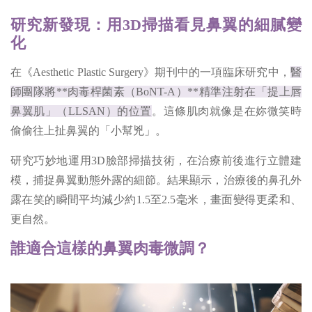
研究新發現：用3D掃描看見鼻翼的細膩變
化
在《Aesthetic Plastic Surgery》期刊中的一項臨床研究中，
醫
師團隊將**肉毒桿菌素（BoNT-A）**精準注射在「提上唇
鼻翼肌」（LLSAN）的位置
。這條肌肉就像是在妳微笑時
偷偷往上扯鼻翼的「小幫兇」。
研究巧妙地運用3D臉部掃描技術，在治療前後進行立體建
模，捕捉鼻翼動態外露的細節。結果顯示，治療後的鼻孔外
露在笑的瞬間平均減少約1.5至2.5毫米，畫面變得更柔和、
更自然。
誰適合這樣的鼻翼肉毒微調？