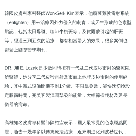
韓國皮膚科專科醫師Won-Serk Kim表示，他將茵萊敦雷射系統
（enlighten）用來治療因外力侵入的刺青，或天生形成的色素型
胎記，包括太田母斑、咖啡牛奶斑等，及賀爾蒙引起的肝斑
等，經過三到五次的治療，都有相當驚人的效果，很多案例也
都登上國際醫學期刊。
DR. Jill E. Lezaic是少數同時擁有一代及二代皮秒雷射的醫療院
所醫師，她分享二代皮秒雷射及市面上他牌皮秒雷射的使用經
驗，其中新式設備開機不到1分鐘、不限擊發數，能快速切換設
定脈衝時間，完美客製渾圓擊發的能量，大幅節省耗材及延長
儀器的壽命。
高雄知名皮膚專科醫師陳柏宏表示，國人最常見的色素斑點問
題，過去十幾年多以傳統療法治療，近來則進化到皮秒世代，