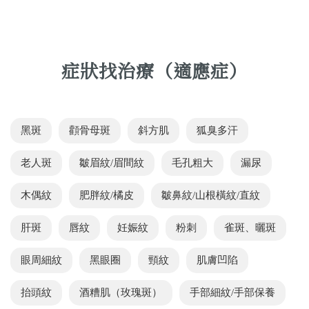
症狀找治療（適應症）
黑斑
顴骨母斑
斜方肌
狐臭多汗
老人斑
皺眉紋/眉間紋
毛孔粗大
漏尿
木偶紋
肥胖紋/橘皮
皺鼻紋/山根橫紋/直紋
肝斑
唇紋
妊娠紋
粉刺
雀斑、曬斑
眼周細紋
黑眼圈
頸紋
肌膚凹陷
抬頭紋
酒糟肌（玫瑰斑）
手部細紋/手部保養