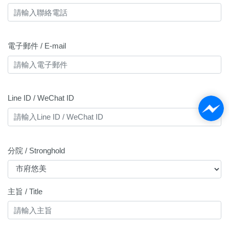
電子郵件 / E-mail
Line ID / WeChat ID
分院 / Stronghold
主旨 / Title