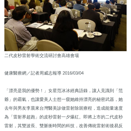
二代皮秒雷射學術交流研討會高雄會場
健康醫療網／記者周威志報導 2016/03/04
「漂亮是我的優勢！」女星范冰冰經典語錄，讓人見識到「范
爺」的霸氣，也讓愛美人士想一窺她維持漂亮的秘密武器，她
去年與男友李晨來台灣醫美診做雷射除斑療程，造成能量速度
為「雷射界超跑」的皮秒雷射一夕爆紅。即將上市的二代皮秒
雷射，其雙波長、雙脈衝時間的科技，改善傳統雷射術後易反