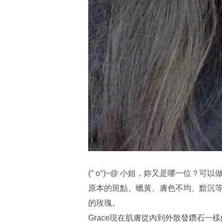
(° ο°)~@ 小姐，妳又是哪一位？可以做
原本的斑點、蠟黃、膚色不均、黯沉
的玫瑰。
Grace現在肌膚從內到外散發鑽石