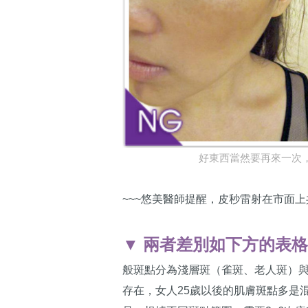
好東西當然要再來一次，術前v
~~~悠美醫師提醒，皮秒雷射在市面
▼ 兩者差別如下方的表格
般斑點分為淺層斑（雀斑、老人斑）與
存在，女人25歲以後的肌膚斑點多是