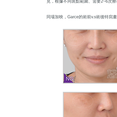
見，根據不同斑點範圍、需要2~6次療
同場加映，Garce的術前v.s術後特寫畫