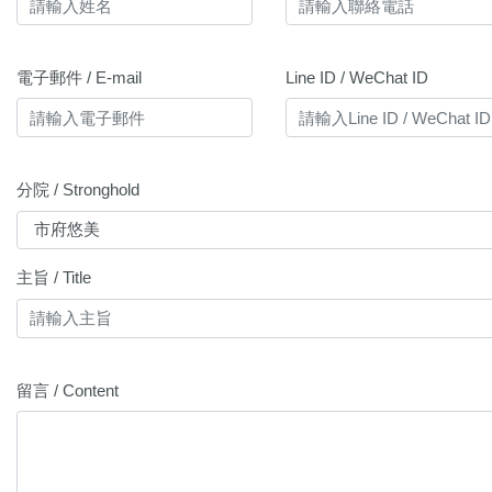
電子郵件 / E-mail
Line ID / WeChat ID
分院 / Stronghold
主旨 / Title
留言 / Content