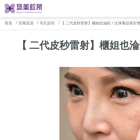
首頁
百萬見證
毛孔痘疤
【 二代皮秒雷射】櫃姐也淪陷！比保養品更好
【 二代皮秒雷射】櫃姐也