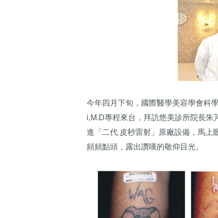
今年四月下旬，國際醫學美容學會科學委員、
i,M.D專程來台，拜訪悠美診所院長朱
進「二代 皮秒雷射」原廠設備，馬上
頻頻點頭，露出讚嘆的敬仰目光。