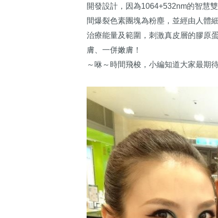
開發設計，因為1064+532nm的
間爆裂色素團塊為粉塵，並經由人體細
治療能量及範圍，刺激真皮層的膠原
膚、一併嫩膚！
～咻～時間飛梭，小編知道大家最期待的