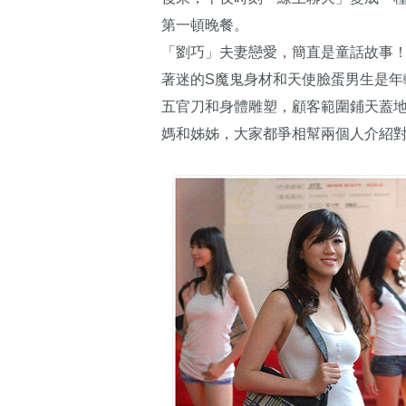
第一頓晚餐。
「劉巧」夫妻戀愛，簡直是童話故事
著迷的S魔鬼身材和天使臉蛋男生是
五官刀和身體雕塑，顧客範圍鋪天蓋
媽和姊姊，大家都爭相幫兩個人介紹對象，