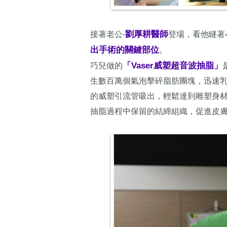
劉厚耕醫師
接著老公-
登場，看他瞇著
出手術的關鍵部位
。
「Vaser威塑超音波抽脂」
巧兒做的
生數百萬個氣泡擊碎脂肪團塊，迅速
的威塑引流管吸出，輕鬆達到雕塑身
抽脂過程中保留的結締組織，促進皮