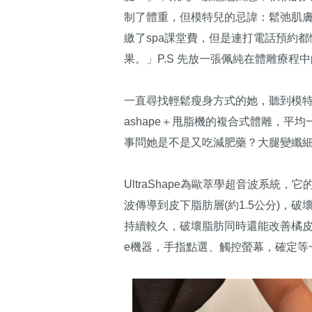
制了體重，但模特兒的忌諱：鬆弛肌
繳了spa課堂費，但是連打電話預約都
果。」P.S 先放一張佩純在體雕療程
一直尋找輕鬆瘦身方式的她，聽到模特
ashape＋甩脂機的複合式體雕，平
事問她是不是又吃減肥藥？大腿變纖
UltraShape為歐萃學超音波系統
波傳導到皮下脂肪層(約1.5公分)，
持續較久，破壞脂肪同時還能改善橘皮組
e機器，手指點選、觸控螢幕，確定等