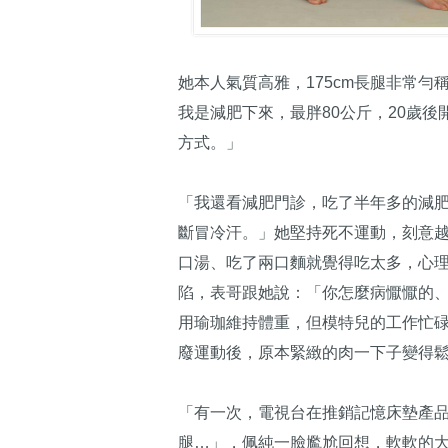
她本人氣質高雅，175cm長腿非常
我是減肥下來，最胖80公斤，20歲
方式。」
「我還看減肥門診，吃了半年多的減
斷冒冷汗。」她堅持死不運動，刻意
口湯、吃了兩口麵就覺得吃太多，心
陷，表哥跟她說：「你怎麼病懨懨的
用瑜珈維持體重，但模特兒的工作忙
廢運動後，原本緊緻的肉一下子變得
「有一次，電視台在推銷記憶床墊產品
腿…」，佩純一臉尷尬回想，軟軟的