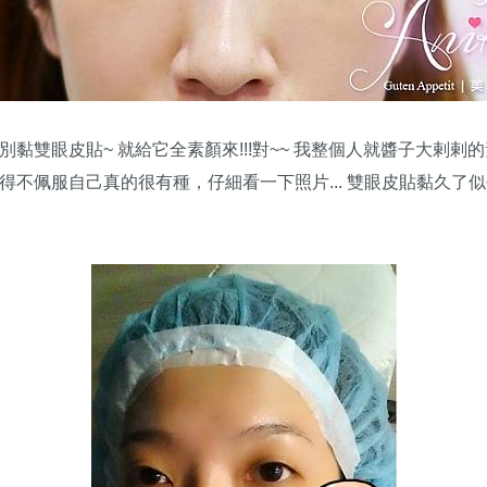
黏雙眼皮貼~ 就給它全素顏來!!!對~~ 我整個人就醬子大剌剌
得不佩服自己真的很有種，仔細看一下照片... 雙眼皮貼黏久了