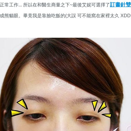
訂書針雙
常工作... 所以在和醫生商量之下~最後艾妮可選擇了
睛腫成熊貓眼。畢竟我是靠臉吃飯的(大誤 可不能窩在家裡太久 XD