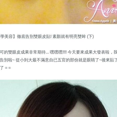
醫學美容】徹底告別雙眼皮貼! 素顏就有明亮雙眸 (下)
的雙眼皮成果非常期待... 嘿嘿嘿!!!! 今天要來成果大發表啦
告別啦~ 從小到大最不滿意自已五官的部份就是眼睛了~後來貼了雙
 = =