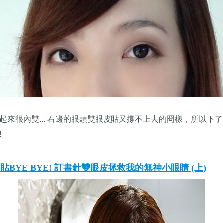
起來很內雙... 右邊的眼頭雙眼皮貼又撐不上去的冏樣，所以下
!
BYE BYE! 訂書針雙眼皮拯救我的無神小眼睛 (上)