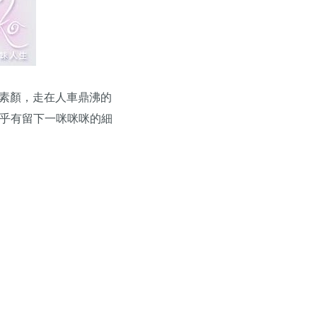
的素顏，走在人車鼎沸的
似乎有留下一咪咪咪的細