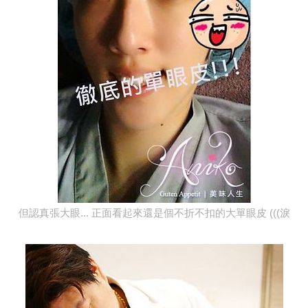
但認真張大眼... 正面看起來還是個不折不扣的大單眼皮 (((淚