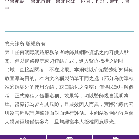
全台據點｜ 台北市府．台北松阪．桃園．竹北．新竹．台
中
悠美診所 版權所有
禁止任何網際網路服務業者轉錄其網路資訊之內容供人點
閱。但以網路搜尋或超連結方式，進入醫療機構之網址
（域）直接點閱者，不在此限。本網站以介紹醫療新知與衛
教宣導為目的。本內文名稱與仿單不同之處（部分為仿單核
准適應症外的使用介紹，或口語化之俗稱）僅供民眾理解參
考；正式療程／儀器名稱、效果等，均以醫師親自說明為
準。醫療行為皆有其風險，且成效因人而異，實際治療內容
與改善程度請與醫師面對面進行評估。本網站案例內容為個
人親身經驗僅供參考，且均經當事人授權同意曝光。