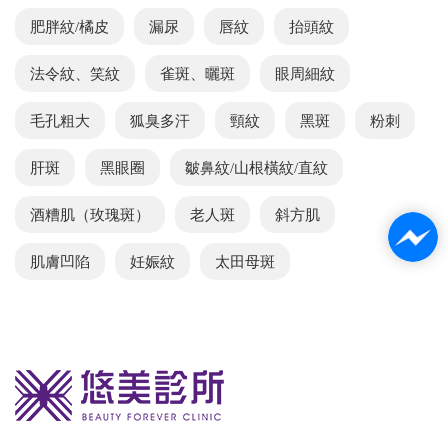
肥胖紋/橘皮
漏尿
唇紋
抬頭紋
法令紋、笑紋
雀斑、曬斑
眼周細紋
毛孔粗大
狐臭多汗
頸紋
黑斑
粉刺
肝斑
黑眼圈
皺鼻紋/山根橫紋/直紋
酒糟肌（玫瑰斑）
老人斑
斜方肌
肌膚凹陷
妊娠紋
太田母斑