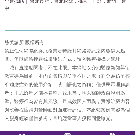
全台據點｜ 台北市府．台北松阪．桃園．竹北．新竹．台
中
悠美診所 版權所有
禁止任何網際網路服務業者轉錄其網路資訊之內容供人點
閱。但以網路搜尋或超連結方式，進入醫療機構之網址
（域）直接點閱者，不在此限。本網站以介紹醫療新知與衛
教宣導為目的。本內文名稱與仿單不同之處（部分為仿單核
准適應症外的使用介紹，或口語化之俗稱）僅供民眾理解參
考；正式療程／儀器名稱、效果等，均以醫師親自說明為
準。醫療行為皆有其風險，且成效因人而異，實際治療內容
與改善程度請與醫師面對面進行評估。本網站案例內容為個
人親身經驗僅供參考，且均經當事人授權同意曝光。