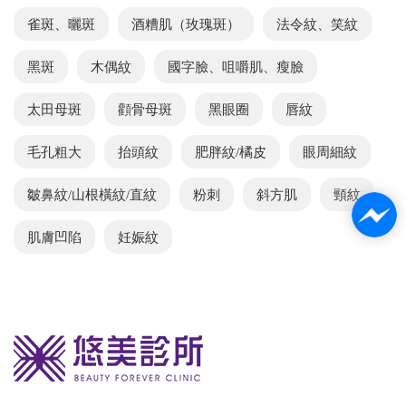
雀斑、曬斑
酒糟肌（玫瑰斑）
法令紋、笑紋
黑斑
木偶紋
國字臉、咀嚼肌、瘦臉
太田母斑
顴骨母斑
黑眼圈
唇紋
毛孔粗大
抬頭紋
肥胖紋/橘皮
眼周細紋
皺鼻紋/山根橫紋/直紋
粉刺
斜方肌
頸紋
肌膚凹陷
妊娠紋