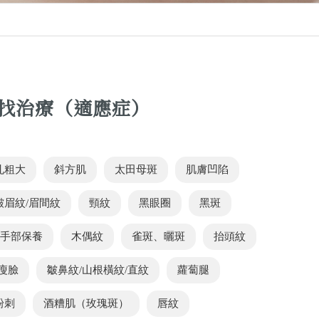
找治療（適應症）
孔粗大
斜方肌
太田母斑
肌膚凹陷
皺眉紋/眉間紋
頸紋
黑眼圈
黑斑
/手部保養
木偶紋
雀斑、曬斑
抬頭紋
瘦臉
皺鼻紋/山根橫紋/直紋
蘿蔔腿
粉刺
酒糟肌（玫瑰斑）
唇紋