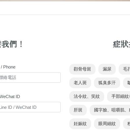
繫我們！
症狀
 Phone
顴骨母斑
漏尿
毛
老人斑
狐臭多汗
/ WeChat ID
法令紋、笑紋
手部細紋
肝斑
國字臉、咀嚼肌、
妊娠紋
眼周細紋