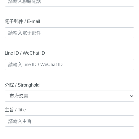
電子郵件 / E-mail
Line ID / WeChat ID
分院 / Stronghold
主旨 / Title