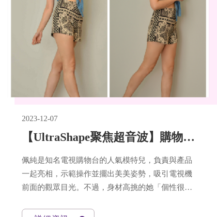
2023-12-07
【UltraShape聚焦超音波】購物台麻豆靠這招！成功收緊大腿肉
佩純是知名電視購物台的人氣模特兒，負責與產品
一起亮相，示範操作並擺出美美姿勢，吸引電視機
前面的觀眾目光。不過，身材高挑的她「個性很
懶，打死都不想運動」，長期節食、缺乏運動，養
出又鬆又軟的肥肉。