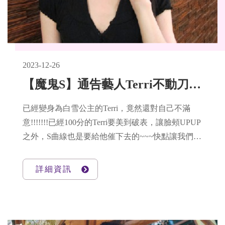
2023-12-26
【魔鬼S】通告藝人Terri不動刀、不打針，這樣做也能有小V臉
已經變身為白雪公主的Terri，竟然還對自己不滿
意!!!!!!!已經100分的Terri要美到破表，讓臉頰UPUP
之外，S曲線也是要給他催下去的~~~快點讓我們一
起來看看美到破表全紀錄吧
詳細資訊