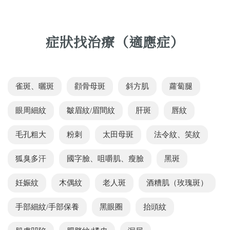
症狀找治療（適應症）
雀斑、曬斑
顴骨母斑
斜方肌
蘿蔔腿
眼周細紋
皺眉紋/眉間紋
肝斑
唇紋
毛孔粗大
粉刺
太田母斑
法令紋、笑紋
狐臭多汗
國字臉、咀嚼肌、瘦臉
黑斑
妊娠紋
木偶紋
老人斑
酒糟肌（玫瑰斑）
手部細紋/手部保養
黑眼圈
抬頭紋