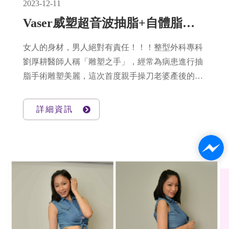
2023-12-11
Vaser威塑超音波抽脂+自體脂肪豐胸隆乳 -醫師娘產後豐胸讓身材恢復-悠美診所
女人的身材，男人絕對有責任！！！整型外科專科
劉厚耕醫師人稱「雕塑之手」，經常為病患進行抽
脂手術雕塑美麗，這次首度親手操刀老婆產後的身
材恢復！讓我們看看這美麗的成果吧！(小編當天全
程跟拍，原來「認真的女人最美麗」還有下句話是
詳細資訊
「認真的男人讓女人更美麗」！)