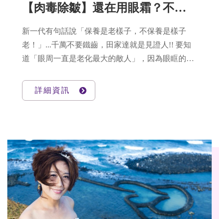
【肉毒除皺】還在用眼霜？不老男星田家達教你，3秒拉緊眼尾法！
新一代有句話說「保養是老樣子，不保養是樣子
老！」...千萬不要鐵齒，田家達就是見證人!! 要知
道「眼周一直是老化最大的敵人」，因為眼眶的
「眼輪匝肌」肌膚僅僅0.04mm，只有臉部肌膚的1/
3厚度，已經很薄了，膠原組織少，再加上每天的
詳細資訊
表情動作，造成細紋生長的速度加快。一旦歲月折
磨，深深的魚尾紋、厚厚的黑眼圈，都在告訴我
們：老了!! 所以～對抗魚尾紋是不論男女老少，都
要注意的保養關鍵!!!