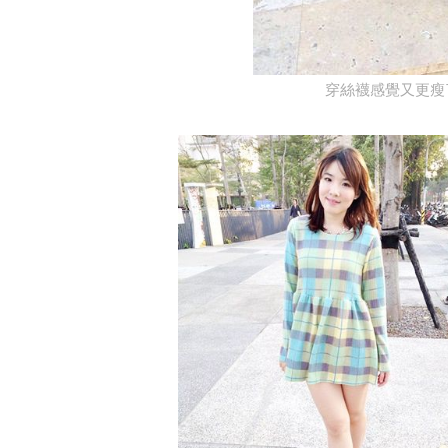
穿絲襪感覺又更瘦