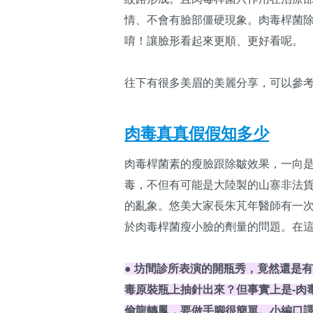
情、不會有臉部僵硬現象。肉毒桿菌
唷！讓臉形看起來更順、更好看呢。​
往下有很多美眉的美麗分享，可以參考
肉毒真真假假知多少
肉毒桿菌素的瘦臉跟除皺效果，一向是
毒，不但有可能是大陸製的山寨非法貨 
的亂象。悠美大家長朱芃年醫師有一
於肉毒桿菌瘦小臉的劑量的問題。在這
● 坊間診所表演的開瓶秀，竟然還是
毒原裝瓶上抽針出來？但事實上是-肉
偷龍轉鳳，要做手腳很簡單。小編口