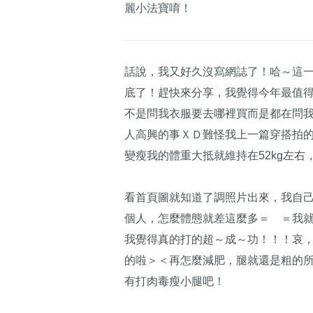
麗小法寶唷！
話說，我又好久沒寫網誌了！哈～這
底了！趕快來分享，我覺得今年最值得
不是問我衣服要去哪裡買而是都在問
人高興的事ＸＤ難怪我上一篇穿搭拍
變瘦我的體重大抵就維持在52kg左右
看首頁圖就知道了調照片出來，我自
個人，怎麼體態就差這麼多＝ ＝我
我覺得真的打的超～成～功！！！哀
的啦＞＜再怎麼減肥，腿就還是粗的
有打肉毒瘦小腿吧！​