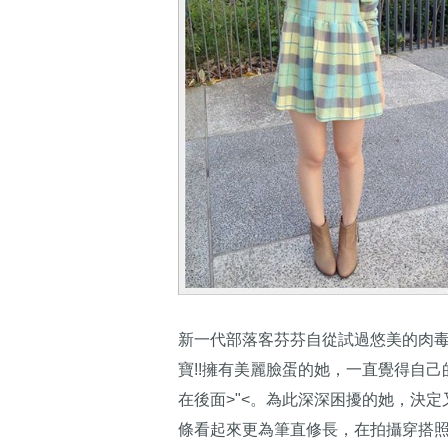
新一代部落客芬芬自從試過悠美的肉
寶!!擁有美麗臉蛋的她，一直覺得自
在後面>"<。為此深深困擾的她，決
條看起來更為筆直修長，在拍攝穿搭