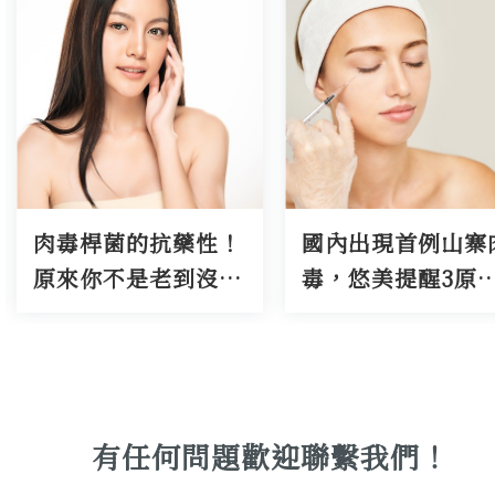
國內出現首例山寨肉
肉毒小臉 X 肉毒小
毒，悠美提醒3原則1
腿｜人氣MODEL
前提，免除醫美風
Sora不用修片擁有
險！
完美的雙腿與小臉
鏡頭前超上相-悠
診所
有任何問題歡迎聯繫我們！