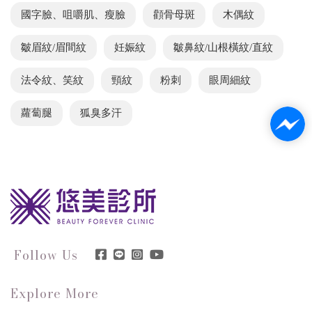
國字臉、咀嚼肌、瘦臉
顴骨母斑
木偶紋
皺眉紋/眉間紋
妊娠紋
皺鼻紋/山根橫紋/直紋
法令紋、笑紋
頸紋
粉刺
眼周細紋
蘿蔔腿
狐臭多汗
Follow Us
Explore More