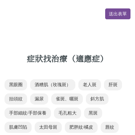
送出表單
症狀找治療（適應症）
黑眼圈
酒糟肌（玫瑰斑）
老人斑
肝斑
抬頭紋
漏尿
雀斑、曬斑
斜方肌
手部細紋/手部保養
毛孔粗大
黑斑
肌膚凹陷
太田母斑
肥胖紋/橘皮
唇紋